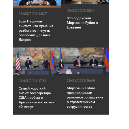
26/05/2026 18:10
28/05/2026 14:27
Что подписали
Если Пашинян
Мирзоян и Рубио в
считает, что Армения
Ереване?
разбогатеет, «пусть
обеспечит», заявил
Лавров
26/05/2026 16:46
26/05/2026 17:13
Мирзоян и Рубио
Самый короткий
предподписали
визит: госсекретарь
рамочное соглашение
США пробыл в
о стратегическом
Армении всего около
сотрудничестве
40 минут