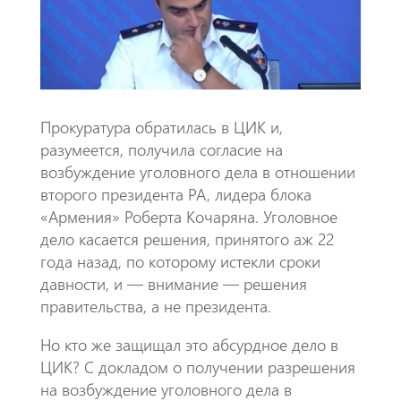
o
A
m
k
p
p
​Прокуратура обратилась в ЦИК и,
разумеется, получила согласие на
возбуждение уголовного дела в отношении
второго президента РА, лидера блока
«Армения» Роберта Кочаряна. Уголовное
дело касается решения, принятого аж 22
года назад, по которому истекли сроки
давности, и — внимание — решения
правительства, а не президента.
​Но кто же защищал это абсурдное дело в
ЦИК? С докладом о получении разрешения
на возбуждение уголовного дела в