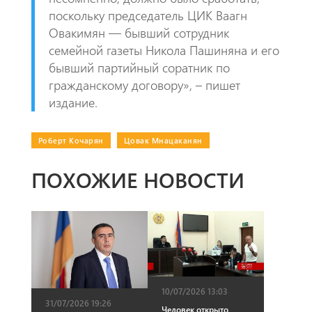
поскольку председатель ЦИК Ваагн
Овакимян — бывший сотрудник
семейной газеты Никола Пашиняна и его
бывший партийный соратник по
гражданскому договору», – пишет
издание.
Роберт Кочарян
|
Цовак Мнацаканян
ПОХОЖИЕ НОВОСТИ
10/07/2026 13:03
31/07/2026 19:26
Человек открыто