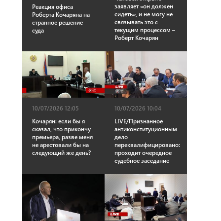
заявляет «он должен
Реакция офиса
сидеть», и не могу не
Роберта Кочаряна на
связывать это с
странное решение
текущим процессом –
суда
Роберт Кочарян
10/07/2026 12:05
10/07/2026 10:04
Кочарян: если бы я
LIVE/Признанное
сказал, что прикончу
антиконституционным
премьера, разве меня
дело
не арестовали бы на
переквалифицировано:
следующий же день?
проходит очередное
судебное заседание