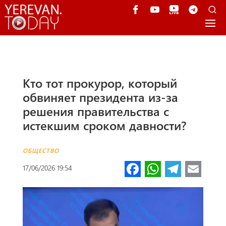
Кто тот прокурор, который
обвиняет президента из-за
решения правительства с
истекшим сроком давности?
ОБЩЕСТВО
Fa
W
Te
E
17/06/2026 19:54
ce
h
le
m
b
at
gr
ail
o
s
a