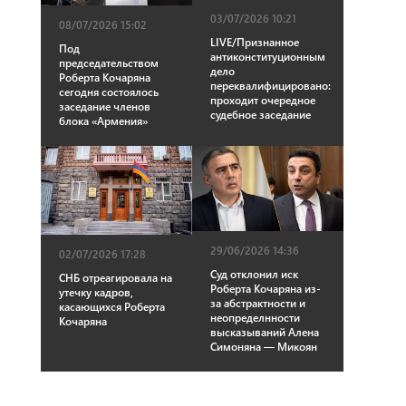
03/07/2026 10:21
08/07/2026 15:02
LIVE/Признанное
Под
антиконституционным
председательством
дело
Роберта Кочаряна
переквалифицировано:
сегодня состоялось
проходит очередное
заседание членов
судебное заседание
блока «Армения»
29/06/2026 14:36
02/07/2026 17:28
Суд отклонил иск
СНБ отреагировала на
Роберта Кочаряна из-
утечку кадров,
за абстрактности и
касающихся Роберта
неопределнности
Кочаряна
высказываний Алена
Симоняна — Микоян