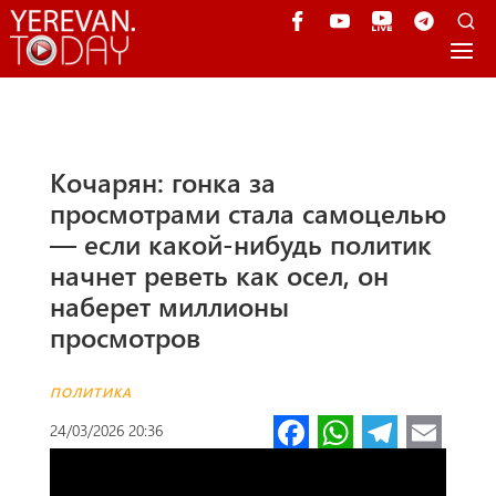
Кочарян: гонка за
просмотрами стала самоцелью
— если какой-нибудь политик
начнет реветь как осел, он
наберет миллионы
просмотров
ПОЛИТИКА
Fa
W
Te
E
24/03/2026 20:36
ce
h
le
m