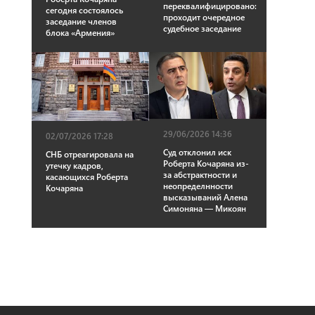
переквалифицировано:
сегодня состоялось
проходит очередное
заседание членов
судебное заседание
блока «Армения»
29/06/2026 14:36
02/07/2026 17:28
Суд отклонил иск
СНБ отреагировала на
Роберта Кочаряна из-
утечку кадров,
за абстрактности и
касающихся Роберта
неопределнности
Кочаряна
высказываний Алена
Симоняна — Микоян