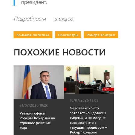
президент.
Подробности — в видео
Большая политика
|
Просмотры
|
Роберт Кочарян
ПОХОЖИЕ НОВОСТИ
10/07/2026 13:03
31/07/2026 19:26
Человек открыто
заявляет «он должен
Реакция офиса
сидеть», и не могу не
Роберта Кочаряна на
связывать это с
странное решение
текущим процессом –
суда
Роберт Кочарян