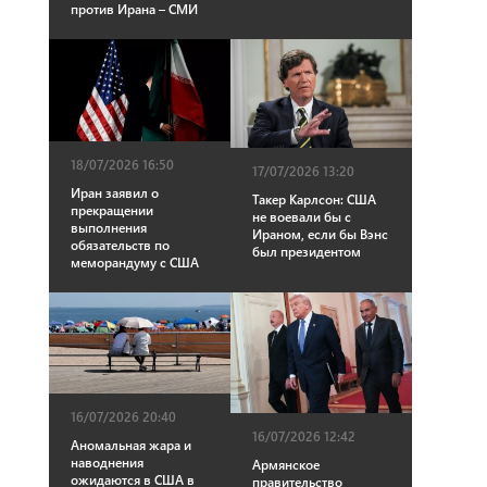
против Ирана – СМИ
18/07/2026 16:50
17/07/2026 13:20
Иран заявил о
Такер Карлсон: США
прекращении
не воевали бы с
выполнения
Ираном, если бы Вэнс
обязательств по
был президентом
меморандуму с США
16/07/2026 20:40
16/07/2026 12:42
Аномальная жара и
наводнения
Армянское
ожидаются в США в
правительство