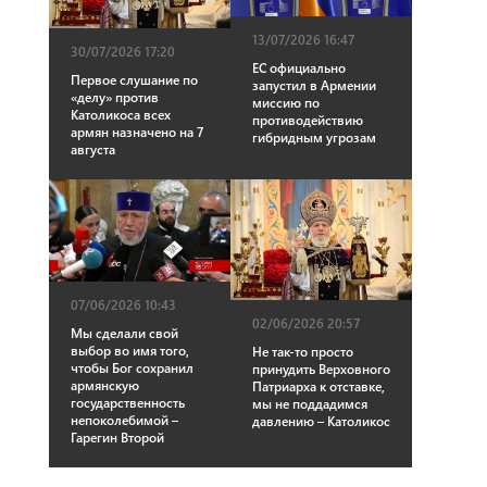
13/07/2026 16:47
30/07/2026 17:20
ЕС официально
Первое слушание по
запустил в Армении
«делу» против
миссию по
Католикоса всех
противодействию
армян назначено на 7
гибридным угрозам
августа
07/06/2026 10:43
02/06/2026 20:57
Мы сделали свой
выбор во имя того,
Не так-то просто
чтобы Бог сохранил
принудить Верховного
армянскую
Патриарха к отставке,
государственность
мы не поддадимся
непоколебимой –
давлению – Католикос
Гарегин Второй