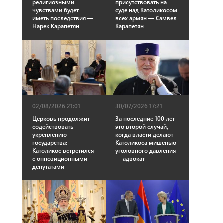
религиозными
присутствовать на
чувствами будет
суде над Католикосом
иметь последствия —
всех армян — Самвел
Нарек Карапетян
Карапетян
02/08/2026 21:01
30/07/2026 17:21
Церковь продолжит
За последние 100 лет
содействовать
это второй случай,
укреплению
когда власти делают
государства:
Католикоса мишенью
Католикос встретился
уголовного давления
с оппозиционными
— адвокат
депутатами