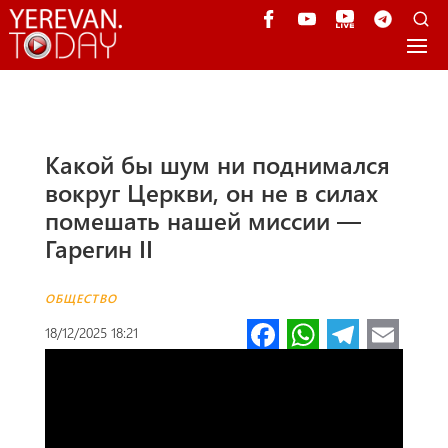
Какой бы шум ни поднимался
вокруг Церкви, он не в силах
помешать нашей миссии —
Гарегин II
ОБЩЕСТВО
Fa
W
Te
E
18/12/2025 18:21
ce
h
le
m
b
at
gr
ail
o
s
a