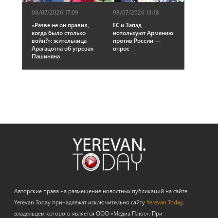
08/07/2026 17:09
08/07/2026 13:18
«Разве не он правил,
ЕС и Запад
когда было столько
используют Армению
войн?»: жительница
против России —
Арагацотна об угрозах
опрос
Пашиняна
Авторские права на размещение новостных публикаций на сайте
Yerevan.Today принадлежат исключительно сайту
Yerevan.Today
,
владельцем которого является ООО «Медиа Плюс». При