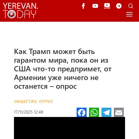
Как Трамп может быть
гарантом мира, пока он из
США что-то предпримет, от
Армении уже ничего не
останется – опрос
ОБЩЕСТВО
,
ОПРОС
Fa
W
Te
E
17/11/2025 12:48
ce
h
le
m
b
at
gr
ail