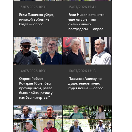
15/07/2026 16:31
15/07/2026 15:41
Если Пашинян уйдет,
Если Никол останется
никакой войны не
еще на 5 лет, мы
будет — опрос
очень сильно
пострадаем — опрос
14/07/2026 16:31
10/07/2026 13:13
Опрос: Роберт
Пашинян Алиеву по
Кочарян 10 лет был
душе, теперь точно
президентом, разве
будет война — опрос
была война, разве у
нас были жертвы?