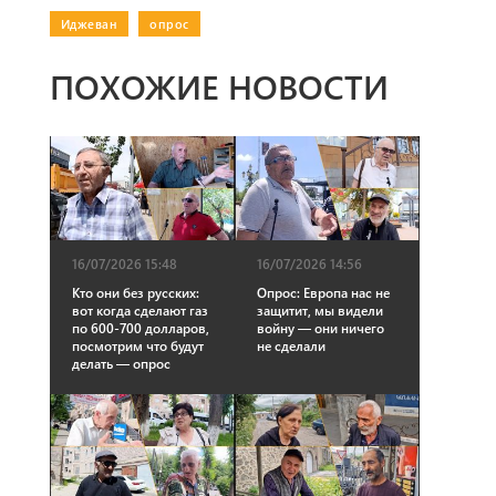
Иджеван
|
опрос
ПОХОЖИЕ НОВОСТИ
16/07/2026 15:48
16/07/2026 14:56
Кто они без русских:
Опрос: Европа нас не
вот когда сделают газ
защитит, мы видели
по 600-700 долларов,
войну — они ничего
посмотрим что будут
не сделали
делать — опрос