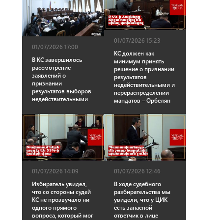
01/07/2026 15:23
01/07/2026 17:00
КС должен как
В КС завершилось
минимум принять
рассмотрение
решение о признании
заявлений о
результатов
признании
недействительными и
результатов выборов
перераспределении
недействительными
мандатов – Орбелян
01/07/2026 14:09
01/07/2026 12:46
Избиратель увидел,
В ходе судебного
что со стороны судей
разбирательства мы
КС не прозвучало ни
увидели, что у ЦИК
одного прямого
есть запасной
вопроса, который мог
ответчик в лице