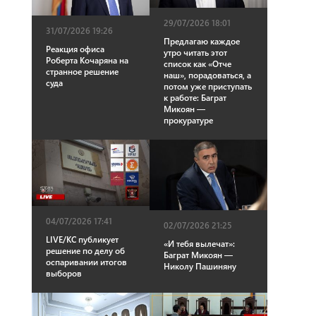
29/07/2026 18:01
31/07/2026 19:26
Предлагаю каждое
Реакция офиса
утро читать этот
Роберта Кочаряна на
список как «Отче
странное решение
наш», порадоваться, а
суда
потом уже приступать
к работе: Баграт
Микоян —
прокуратуре
04/07/2026 17:41
02/07/2026 21:25
LIVE/КС публикует
«И тебя вылечат»:
решение по делу об
Баграт Микоян —
оспаривании итогов
Николу Пашиняну
выборов