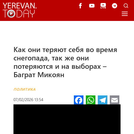
Как они теряют себя во время
снегопада, так же они
потеряются и на выборах –
Баграт Микоян
ПОЛИТИКА
Fa
W
Te
E
07/02/2026 13:54
ce
h
le
m
b
at
gr
ail
o
s
a