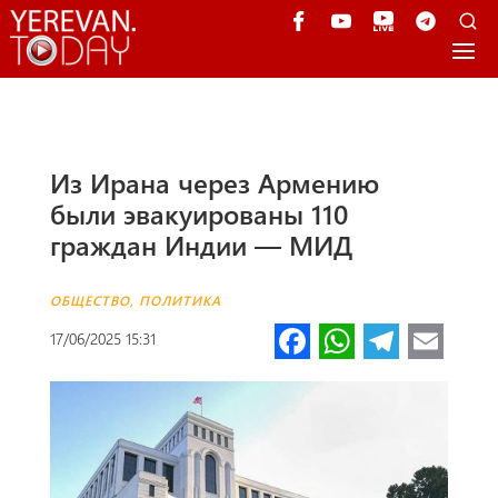
Из Ирана через Армению
были эвакуированы 110
граждан Индии — МИД
ОБЩЕСТВО
,
ПОЛИТИКА
Fa
W
Te
E
17/06/2025 15:31
ce
h
le
m
b
at
gr
ail
o
s
a
o
A
m