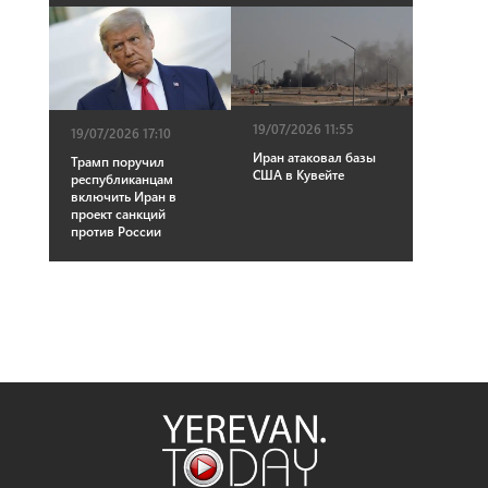
19/07/2026 11:55
19/07/2026 17:10
Иран атаковал базы
Трамп поручил
США в Кувейте
республиканцам
включить Иран в
проект санкций
против России