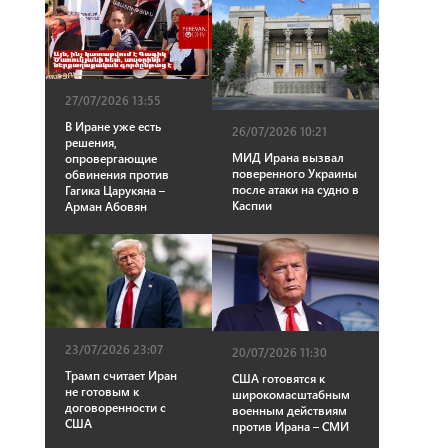
27/07/2026 13:55
В Иране уже есть
26/07/2026 10:21
решения,
МИД Ирана вызвал
опровергающие
поверенного Украины
обвинения против
после атаки на судно в
Гагика Царукяна –
Каспии
Арман Абовян
23/07/2026 23:07
20/07/2026 11:30
Трамп считает Иран
США готовятся к
не готовым к
широкомасштабным
договоренности с
военным действиям
США
против Ирана – СМИ