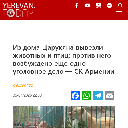
Из дома Царукяна вывезли
животных и птиц: против него
возбуждено еще одно
уголовное дело — СК Армении
ОБЩЕСТВО
Fa
W
Te
E
06/07/2026 22:39
ce
h
le
m
b
at
gr
ail
o
s
a