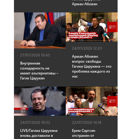
Арман Абовян
24/07/2026 12:23
27/07/2026 10:45
Арман Абовян:
вопрос свободы
Внутренняя
Гагика Царукяна — это
солидарность не
проблема каждого из
имеет альтернативы –
нас
Гагик Царукян
24/07/2026 10:52
22/07/2026 14:18
LIVE/Гагика Царукяна
Ерем Саргсян
вновь доставили в
отстранен от