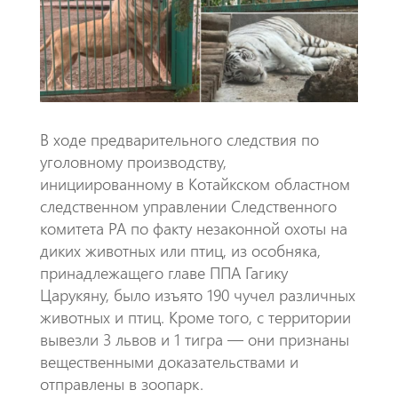
o
A
m
k
p
p
​В ходе предварительного следствия по
уголовному производству,
инициированному в Котайкском областном
следственном управлении Следственного
комитета РА по факту незаконной охоты на
диких животных или птиц, из особняка,
принадлежащего главе ППА Гагику
Царукяну, было изъято 190 чучел различных
животных и птиц. Кроме того, с территории
вывезли 3 львов и 1 тигра — они признаны
вещественными доказательствами и
отправлены в зоопарк.