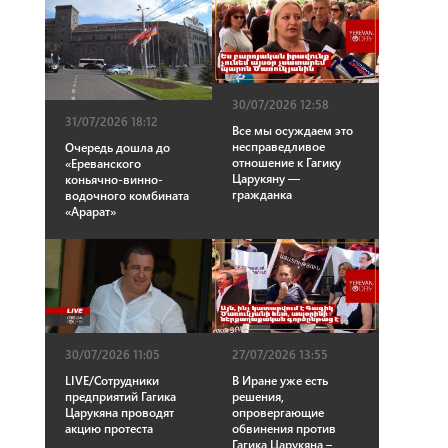
30/07/2026 12:58
31/07/2026 18:12
Все мы осуждаем это
несправедливое
Очередь дошла до
отношение к Гагику
«Ереванского
Царукяну —
коньячно-винно-
гражданка
водочного комбината
«Арарат»
30/07/2026 11:05
27/07/2026 13:55
LIVE/Сотрудники
В Иране уже есть
предприятий Гагика
решения,
Царукяна проводят
опровергающие
акцию протеста
обвинения против
Гагика Царукяна –