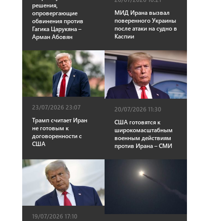
решения,
МИД Ирана вызвал
опровергающие
поверенного Украины
обвинения против
после атаки на судно в
Гагика Царукяна –
Каспии
Арман Абовян
23/07/2026 23:07
20/07/2026 11:30
Трамп считает Иран
США готовятся к
не готовым к
широкомасштабным
договоренности с
военным действиям
США
против Ирана – СМИ
19/07/2026 17:10