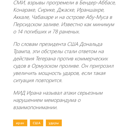
СМИ, взрывы прогремели в Бендер-Аббасе,
Конараке, Сирике, Джаске, Ираншахре,
Аккале, Чабахаре и на острове Абу-Муса в
Персидском заливе. Известно как минимум
о 14 погибших и 78 раненых.
По словам президента США Дональда
Трампа, эти обстрелы стали ответом на
действия Тегерана против коммерческих
судов в Ормузском проливе. Он пригрозил
увеличить мощность ударов, если такая
ситуация повторится.
МИД Ирана называл атаки серьезным
нарушением меморандума о
взаимопонимании.
иран
|
США
|
удары