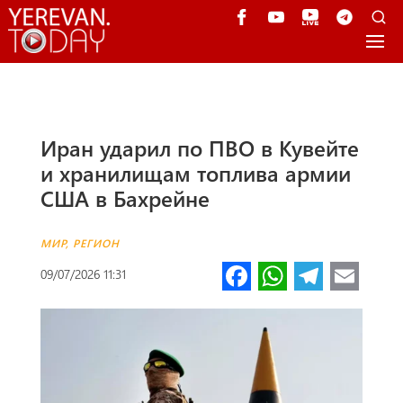
Иран ударил по ПВО в Кувейте
и хранилищам топлива армии
США в Бахрейне
МИР
,
РЕГИОН
Fa
W
Te
E
09/07/2026 11:31
ce
h
le
m
b
at
gr
ail
o
s
a
o
A
m