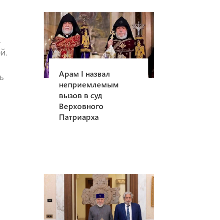
,
й.
Арам I назвал
ь
неприемлемым
вызов в суд
Верховного
Патриарха