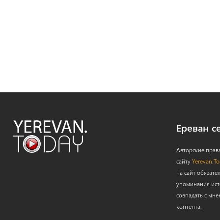
Ереван с
Авторские прав
сайту
Yerevan.T
на сайт обязате
упоминания ист
совпадать с мне
контента.