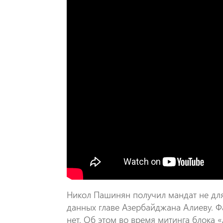
Никол Пашинян получил мандат не дл
данных главе Азербайджана Алиеву. Фа
нет. Об этом во время митинга блока