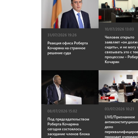
10/07/2026 13:03
31/07/2026 19:26
Человек открыто
заявляет «он долж
Реакция офиса Роберта
сидеть», и не могу 
Кочаряна на странное
связывать это с т
решение суда
процессом – Робер
Кочарян
03/07/2026 10:21
08/07/2026 15:02
LIVE/Признанное
Под председательством
антиконституцион
Роберта Кочаряна
дело
сегодня состоялось
переквалифициров
заседание членов блока
проходит очередн