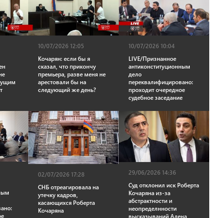
10/07/2026 12:05
10/07/2026 10:04
Кочарян: если бы я
LIVE/Признанное
ен
сказал, что прикончу
антиконституционным
не
премьера, разве меня не
дело
екущим
арестовали бы на
переквалифицировано:
т
следующий же день?
проходит очередное
судебное заседание
29/06/2026 14:36
02/07/2026 17:28
Суд отклонил иск Роберта
СНБ отреагировала на
ным
Кочаряна из-за
утечку кадров,
абстрактности и
касающихся Роберта
ано:
неопределнности
Кочаряна
ое
высказываний Алена