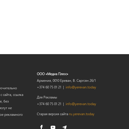
ООО «Медиа Плюс»
Армения, 0010 Ереван, В. Саргсян 26/1
+374 60 75 01 21 |
info@yerevan.today
лючительно
 сайта, ссылка
Для Рекламы
е, без
+374 60 75 01 21 |
info@yerevan.today
огут не
Старая версия сайта
ru.yerevan.today
мое рекламного