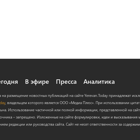
егодня
В эфире
Пресса
Аналитика
а на размещение новостных публикаций на сайте Yerevan.Today принадлежат иск
oday
, владельцем которого является ООО «Медиа Плюс». При использовании цитат с
льна. Использование частичной или полной информации, представленной на сайт
очника – запрещено. Изложенные на сайте формулировки, идеи и высказывания м
нием редакции или руководства сайта. Сайт не несет ответственности за содержи