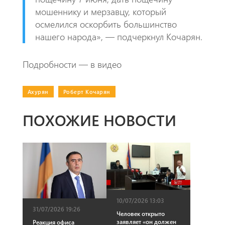
мошеннику и мерзавцу, который
осмелился оскорбить большинство
нашего народа», — подчеркнул Кочарян.
Подробности — в видео
Ахурян
|
Роберт Кочарян
ПОХОЖИЕ НОВОСТИ
10/07/2026 13:03
31/07/2026 19:26
Человек открыто
заявляет «он должен
Реакция офиса