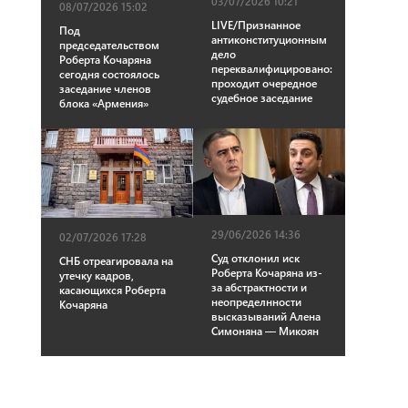
03/07/2026 10:21
08/07/2026 15:02
LIVE/Признанное
Под
антиконституционным
председательством
дело
Роберта Кочаряна
переквалифицировано:
сегодня состоялось
проходит очередное
заседание членов
судебное заседание
блока «Армения»
29/06/2026 14:36
02/07/2026 17:28
Суд отклонил иск
СНБ отреагировала на
Роберта Кочаряна из-
утечку кадров,
за абстрактности и
касающихся Роберта
неопределнности
Кочаряна
высказываний Алена
Симоняна — Микоян