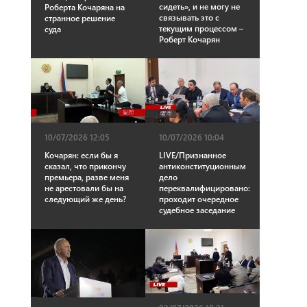
сидеть», и не могу не
Роберта Кочаряна на
связывать это с
странное решение
текущим процессом –
суда
Роберт Кочарян
10/07/2026 12:05
10/07/2026 10:04
Кочарян: если бы я
LIVE/Признанное
сказал, что прикончу
антиконституционным
премьера, разве меня
дело
не арестовали бы на
переквалифицировано:
следующий же день?
проходит очередное
судебное заседание