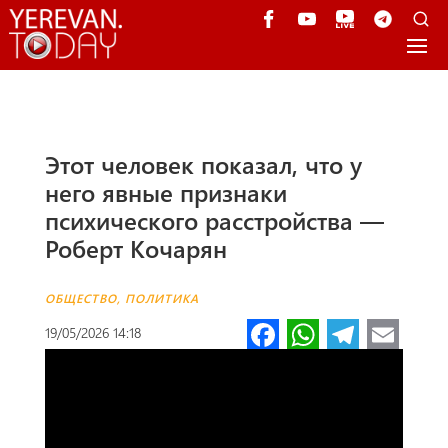
Этот человек показал, что у
него явные признаки
психического расстройства —
Роберт Кочарян
ОБЩЕСТВО
,
ПОЛИТИКА
Fa
W
Te
E
19/05/2026 14:18
ce
h
le
m
b
at
gr
ail
o
s
a