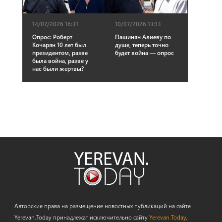
14/07/2026 16:31
10/07/2026 13:13
Опрос: Роберт
Пашинян Алиеву по
Кочарян 10 лет был
душе, теперь точно
президентом, разве
будет война — опрос
была война, разве у
нас были жертвы?
Авторские права на размещение новостных публикаций на сайте
Yerevan.Today принадлежат исключительно сайту
Yerevan.Today
,