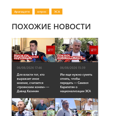
Арагацотн
|
опрос
|
ЭСА
ПОХОЖИЕ НОВОСТИ
06/08/2026 17:46
06/08/2026 15:39
Для власти тот, кто
Им еще нужно суметь
выражает иное
отнять, чтобы
мнение, считается
передать — Самвел
«троянским конем» —
Карапетян о
Давид Казинян
национализации ЭСА