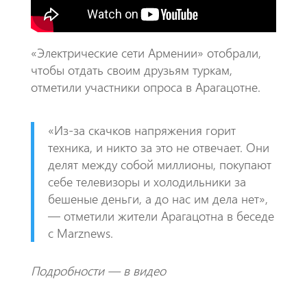
p
«Электрические сети Армении» отобрали,
чтобы отдать своим друзьям туркам,
отметили участники опроса в Арагацотне.
«Из-за скачков напряжения горит
техника, и никто за это не отвечает. Они
делят между собой миллионы, покупают
себе телевизоры и холодильники за
бешеные деньги, а до нас им дела нет»,
— отметили жители Арагацотна в беседе
с Marznews.
Подробности — в видео