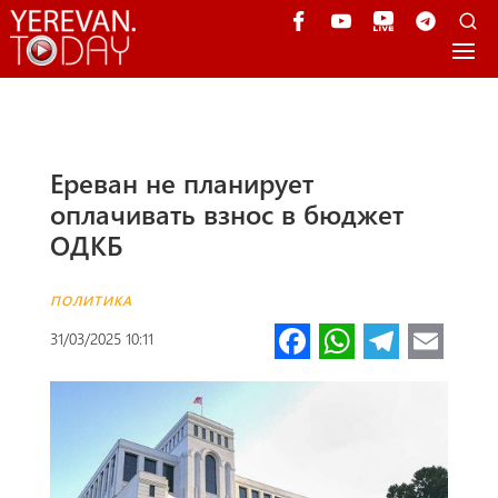
Ереван не планирует
оплачивать взнос в бюджет
ОДКБ
ПОЛИТИКА
Fa
W
Te
E
31/03/2025 10:11
ce
h
le
m
b
at
gr
ail
o
s
a
o
A
m