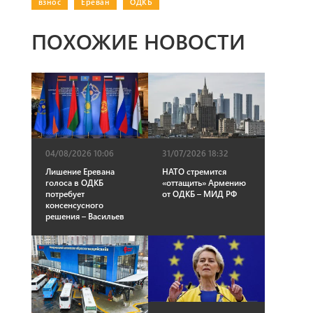
взнос
|
Ереван
|
ОДКБ
ПОХОЖИЕ НОВОСТИ
04/08/2026 10:06
31/07/2026 18:32
Лишение Еревана
НАТО стремится
голоса в ОДКБ
«оттащить» Армению
потребует
от ОДКБ – МИД РФ
консенсусного
решения – Васильев