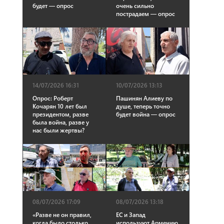
будет — опрос
очень сильно
пострадаем — опрос
14/07/2026 16:31
10/07/2026 13:13
Опрос: Роберт
Пашинян Алиеву по
Кочарян 10 лет был
душе, теперь точно
президентом, разве
будет война — опрос
была война, разве у
нас были жертвы?
08/07/2026 17:09
08/07/2026 13:18
«Разве не он правил,
ЕС и Запад
когда было столько
используют Армению