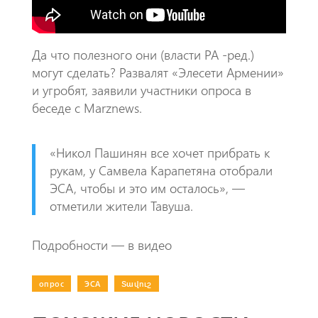
p
Да что полезного они (власти РА -ред.)
могут сделать? Развалят «Элесети Армении»
и угробят, заявили участники опроса в
беседе с Marznews.
«Никол Пашинян все хочет прибрать к
рукам, у Самвела Карапетяна отобрали
ЭСА, чтобы и это им осталось», —
отметили жители Тавуша.
Подробности — в видео
опрос
|
ЭСА
|
Տավուշ