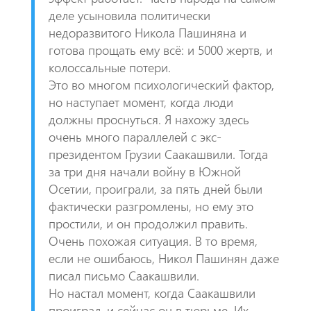
деле усыновила политически
недоразвитого Никола Пашиняна и
готова прощать ему всё: и 5000 жертв, и
колоссальные потери.
Это во многом психологический фактор,
но наступает момент, когда люди
должны проснуться. Я нахожу здесь
очень много параллелей с экс-
президентом Грузии Саакашвили. Тогда
за три дня начали войну в Южной
Осетии, проиграли, за пять дней были
фактически разгромлены, но ему это
простили, и он продолжил править.
Очень похожая ситуация. В то время,
если не ошибаюсь, Никол Пашинян даже
писал письмо Саакашвили.
Но настал момент, когда Саакашвили
проиграл, и сейчас он в тюрьме. Их