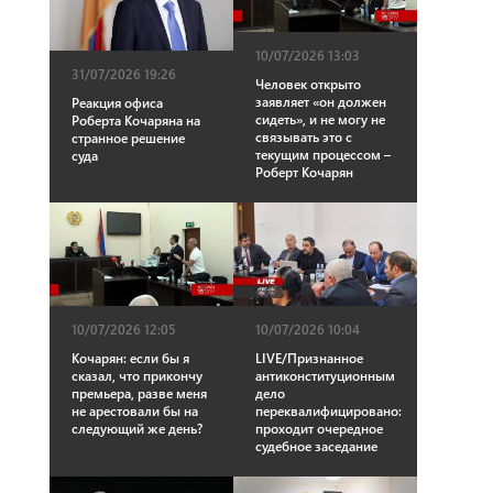
10/07/2026 13:03
31/07/2026 19:26
Человек открыто
заявляет «он должен
Реакция офиса
сидеть», и не могу не
Роберта Кочаряна на
связывать это с
странное решение
текущим процессом –
суда
Роберт Кочарян
10/07/2026 12:05
10/07/2026 10:04
Кочарян: если бы я
LIVE/Признанное
сказал, что прикончу
антиконституционным
премьера, разве меня
дело
не арестовали бы на
переквалифицировано:
следующий же день?
проходит очередное
судебное заседание