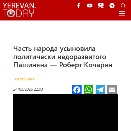
Часть народа усыновила
политически недоразвитого
Пашиняна — Роберт Кочарян
ПОЛИТИКА
Fa
W
Te
E
24/03/2026 22:03
ce
h
le
m
b
at
gr
ail
o
s
a
o
A
m