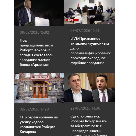
03/07/2026 10:21
08/07/2026 15:02
LIVE/Признанное
Под
антиконституционным
председательством
дело
Роберта Кочаряна
переквалифицировано:
сегодня состоялось
проходит очередное
заседание членов
судебное заседание
блока «Армения»
29/06/2026 14:36
02/07/2026 17:28
Суд отклонил иск
СНБ отреагировала на
Роберта Кочаряна из-
утечку кадров,
за абстрактности и
касающихся Роберта
неопределнности
Кочаряна
высказываний Алена