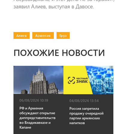
заявил Алиев, выступая в Давосе.
Алиев
|
Армения
|
Груз
ПОХОЖИЕ НОВОСТИ
06/08/2026 10:19
04/08/2026 13:54
РФ и Армения
Россия запретила
обсуждают открытие
продажу очередной
диппредставительств
партии армянских
во Владикавказе и
напитков
Капане