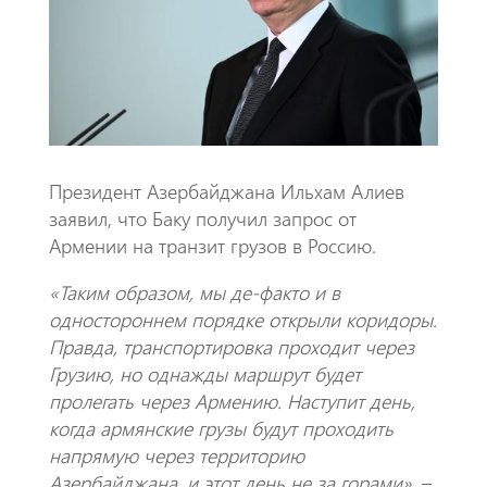
k
p
p
Президент Азербайджана Ильхам Алиев
заявил, что Баку получил запрос от
Армении на транзит грузов в Россию.
«Таким образом, мы де-факто и в
одностороннем порядке открыли коридоры.
Правда, транспортировка проходит через
Грузию, но однажды маршрут будет
пролегать через Армению. Наступит день,
когда армянские грузы будут проходить
напрямую через территорию
Азербайджана, и этот день не за горами»,
–