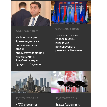
04/08/2026 10:06
04/08/2026 10:41
Лишение Еревана
Из Конституции
голоса в ОДКБ
Армении должна
потребует
быть исключена
консенсусного
статья,
решения – Васильев
предусматривающая
«претензии» к
Азербайджану и
Турции — Гаджиев
31/07/2026 18:32
31/07/2026 17:12
НАТО стремится
Выход Армении из