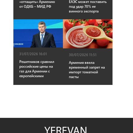
«оттащить» Армению
ЕАЭС может поставить
от ОДКБ – МИД РФ
под удар 70% ее
винного экспорта
31/07/2026 16:01
30/07/2026 11:51
Решетников сравнил
Армения ввела
российские цены на
временный запрет на
газ для Армении с
импорт томатной
европейскими
пасты