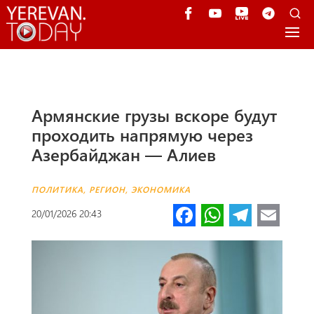
Армянские грузы вскоре будут
проходить напрямую через
Азербайджан — Алиев
ПОЛИТИКА
,
РЕГИОН
,
ЭКОНОМИКА
Fa
W
Te
E
20/01/2026 20:43
ce
h
le
m
b
at
gr
ail
o
s
a
o
A
m