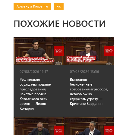
Арменуи Кюрегян
|
нс
ПОХОЖИЕ НОВОСТИ
07/08/2026 16:17
07/08/2026 13:56
Решительно
Выполняя
осуждаем подлые
бесконечные
преследования,
требования агрессора,
начатые против
невозможно
Католикоса всех
сдержать угрозу —
армян — Левон
Кристине Варданян
Кочарян