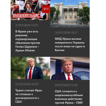
27/07/2026 13:55
В Иране уже есть
26/07/2026 10:21
решения,
МИД Ирана вызвал
опровергающие
поверенного Украины
обвинения против
после атаки на судно в
Гагика Царукяна –
Каспии
Арман Абовян
23/07/2026 23:07
20/07/2026 11:30
Трамп считает Иран
США готовятся к
не готовым к
широкомасштабным
договоренности с
военным действиям
США
против Ирана – СМИ