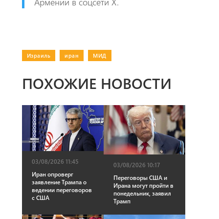
Армении в соцсети Х.
Израиль
|
иран
|
МИД
ПОХОЖИЕ НОВОСТИ
03/08/2026 11:45
03/08/2026 10:17
Иран опроверг
Переговоры США и
заявление Трампа о
Ирана могут пройти в
ведении переговоров
понедельник, заявил
с США
Трамп