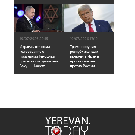
19/07/2026 20:15
19/07/2026 17:10
Израиль отложил
Трамп поручил
голосование о
республиканцам
признании Геноцида
включить Иран в
армян после давления
проект санкций
Баку — Haaretz
против России