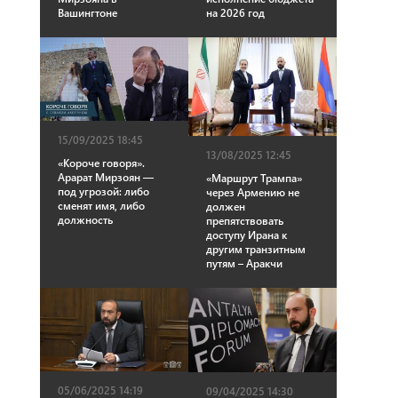
Вашингтоне
на 2026 год
15/09/2025 18:45
13/08/2025 12:45
«Короче говоря».
Арарат Мирзоян —
«Маршрут Трампа»
под угрозой: либо
через Армению не
сменят имя, либо
должен
должность
препятствовать
доступу Ирана к
другим транзитным
путям – Аракчи
05/06/2025 14:19
09/04/2025 14:30