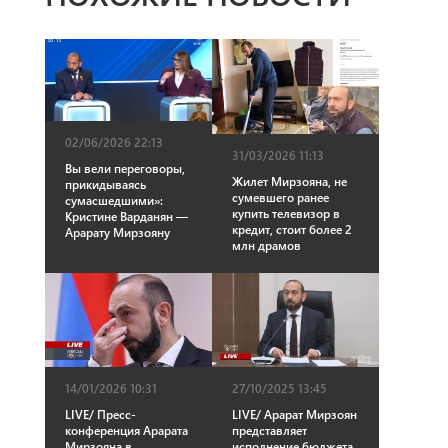
02/06/2026 22:13
31/03/2026 11:13
Вы вели переговоры,
Жилет Мирзояна, не
прикидываясь
сумевшего ранее
сумасшедшими»:
купить телевизор в
Кристине Варданян —
кредит, стоит более 2
Арарату Мирзояну
млн драмов
14/01/2026 10:31
27/10/2025 13:45
LIVE/ Пресс-
LIVE/ Арарат Мирзоян
конференция Арарата
представляет
Мирзояна в
исполнение бюджета