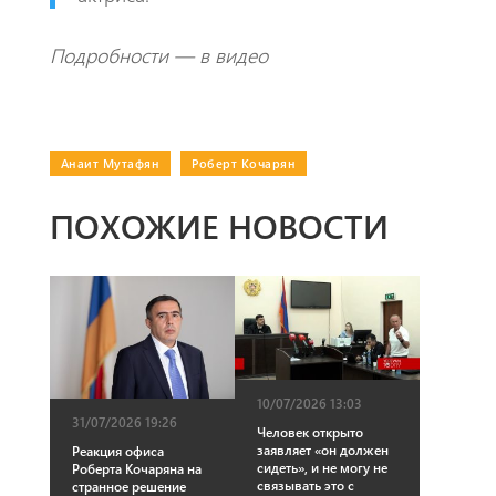
Подробности — в видео
Анаит Мутафян
|
Роберт Кочарян
ПОХОЖИЕ НОВОСТИ
10/07/2026 13:03
31/07/2026 19:26
Человек открыто
заявляет «он должен
Реакция офиса
сидеть», и не могу не
Роберта Кочаряна на
связывать это с
странное решение