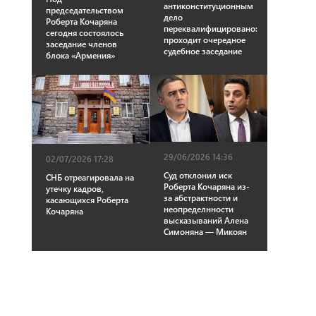
антиконституционным
председательством
дело
Роберта Кочаряна
переквалифицировано:
сегодня состоялось
проходит очередное
заседание членов
судебное заседание
блока «Армения»
29/06/2026 14:36
02/07/2026 17:28
Суд отклонил иск
СНБ отреагировала на
Роберта Кочаряна из-
утечку кадров,
за абстрактности и
касающихся Роберта
неопределнности
Кочаряна
высказываний Алена
Симоняна — Микоян