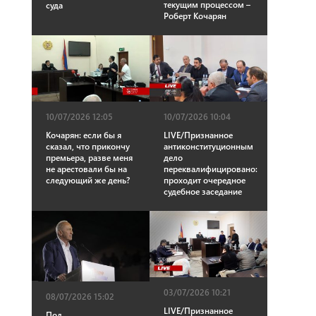
текущим процессом –
суда
Роберт Кочарян
10/07/2026 12:05
10/07/2026 10:04
Кочарян: если бы я
LIVE/Признанное
сказал, что прикончу
антиконституционным
премьера, разве меня
дело
не арестовали бы на
переквалифицировано:
следующий же день?
проходит очередное
судебное заседание
03/07/2026 10:21
08/07/2026 15:02
LIVE/Признанное
Под