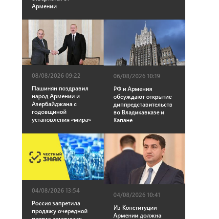
Армении
08/08/2026 09:22
06/08/2026 10:19
Пашинян поздравил
РФ и Армения
народ Армении и
обсуждают открытие
Азербайджана с
диппредставительств
годовщиной
во Владикавказе и
установления «мира»
Капане
04/08/2026 13:54
04/08/2026 10:41
Россия запретила
Из Конституции
продажу очередной
Армении должна
партии армянских