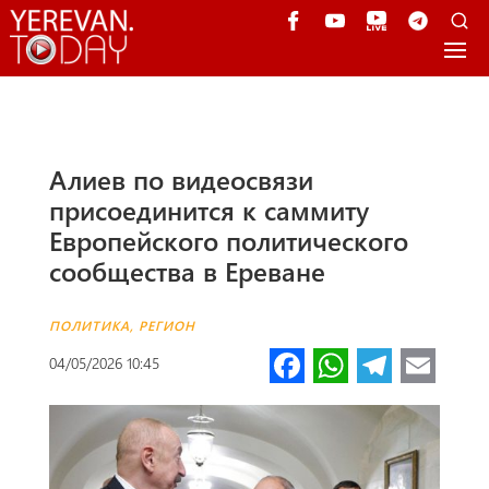
Алиев по видеосвязи
присоединится к саммиту
Европейского политического
сообщества в Ереване
ПОЛИТИКА
,
РЕГИОН
Fa
W
Te
E
04/05/2026 10:45
ce
h
le
m
b
at
gr
ail
o
s
a