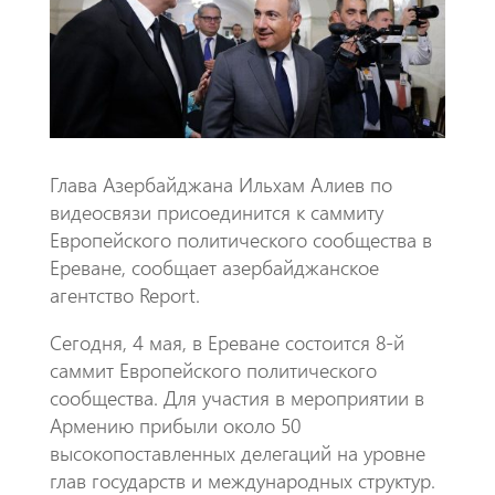
o
A
m
k
p
p
Глава Азербайджана Ильхам Алиев по
видеосвязи присоединится к саммиту
Европейского политического сообщества в
Ереване, сообщает азербайджанское
агентство Report.
Сегодня, 4 мая, в Ереване состоится 8-й
саммит Европейского политического
сообщества. Для участия в мероприятии в
Армению прибыли около 50
высокопоставленных делегаций на уровне
глав государств и международных структур.