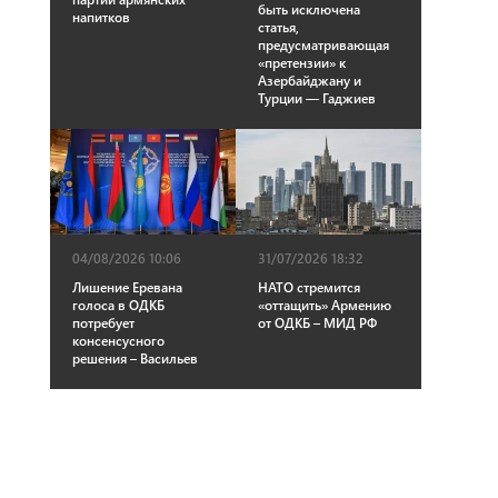
быть исключена
напитков
статья,
предусматривающая
«претензии» к
Азербайджану и
Турции — Гаджиев
04/08/2026 10:06
31/07/2026 18:32
Лишение Еревана
НАТО стремится
голоса в ОДКБ
«оттащить» Армению
потребует
от ОДКБ – МИД РФ
консенсусного
решения – Васильев