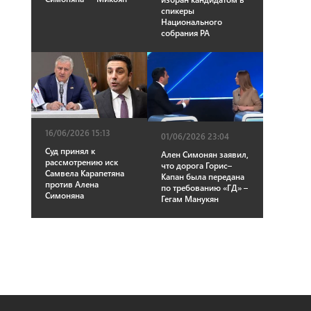
спикеры
Национального
собрания РА
16/06/2026 15:13
01/06/2026 23:04
Суд принял к
Ален Симонян заявил,
рассмотрению иск
что дорога Горис–
Самвела Карапетяна
Капан была передана
против Алена
по требованию «ГД» –
Симоняна
Гегам Манукян