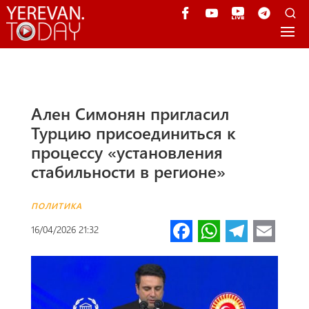
Ален Симонян пригласил
Турцию присоединиться к
процессу «установления
стабильности в регионе»
ПОЛИТИКА
Fa
W
Te
E
16/04/2026 21:32
ce
h
le
m
b
at
gr
ail
o
s
a