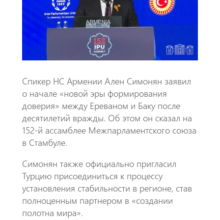
o
A
m
k
p
p
Спикер НС Армении Ален Симонян заявил
о начале «новой эры формирования
доверия» между Ереваном и Баку после
десятилетий вражды. Об этом он сказал на
152-й ассамблее Межпарламентского союза
в Стамбуле.
Симонян также официально пригласил
Турцию присоединиться к процессу
установления стабильности в регионе, став
полноценным партнером в «создании
полотна мира».