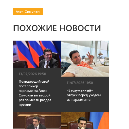
Ален Симонян
ПОХОЖИЕ НОВОСТИ
13/07/2026 19:58
Покидающий свой
11/07/2026 11:50
пост спикер
«Заслуженный»
парламента Ален
отпуск перед уходом
Симонян во второй
из парламента
раз за месяц раздал
премии