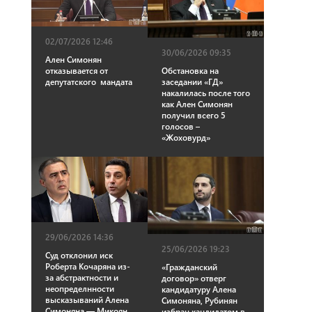
02/07/2026 12:46
30/06/2026 09:35
Ален Симонян
Обстановка на
отказывается от
заседании «ГД»
депутатского мандата
накалилась после того
как Ален Симонян
получил всего 5
голосов –
«Жоховурд»
29/06/2026 14:36
25/06/2026 19:23
Суд отклонил иск
Роберта Кочаряна из-
«Гражданский
за абстрактности и
договор» отверг
неопределнности
кандидатуру Алена
высказываний Алена
Симоняна, Рубинян
Симоняна — Микоян
избран кандидатом в