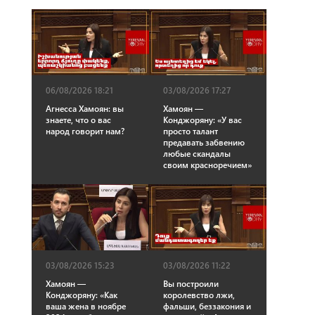
06/08/2026 18:21
03/08/2026 17:27
Агнесса Хамоян: вы
Хамоян —
знаете, что о вас
Конджоряну: «У вас
народ говорит нам?
просто талант
предавать забвению
любые скандалы
своим красноречием»
03/08/2026 15:23
03/08/2026 11:22
Хамоян —
Вы построили
Конджоряну: «Как
королевство лжи,
ваша жена в ноябре
фальши, беззакония и