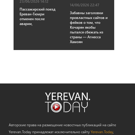
23/06/2026 14:12
14/06/2026 22:47
Пассажирский поезд
Забавны заголовки
Ереван-Гюмри
провластных сайтов и
отменен после
фейков о том, что
аварии,
Кочарян якобы
пытался сбежать из
страны — Агнесса
Хамоян
Авторские права на размещение новостных публикаций на сайте
Yerevan.Today принадлежат исключительно сайту
Yerevan.Today
,