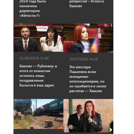
2024 года была
репрессий – Агнесса
назначена
Хамоян
директором
«Айпоста»?»
02/08/2026 12:40
10/07/2026 14:28
Хамоян — Рубиняну: в
Это месседж
итоге от комиссии
Пашиняна всем
остались лишь
женщинам-
поздравления
оппозиционерам, но
Кылыча в ваш адрес
он ошибается в своих
расчетах — Хамоян