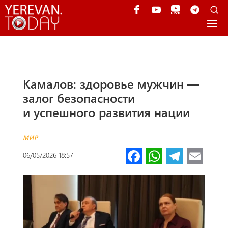
Камалов: здоровье мужчин —
залог безопасности
и успешного развития нации
МИР
Fa
W
Te
E
06/05/2026 18:57
ce
h
le
m
b
at
gr
ail
o
s
a
o
A
m