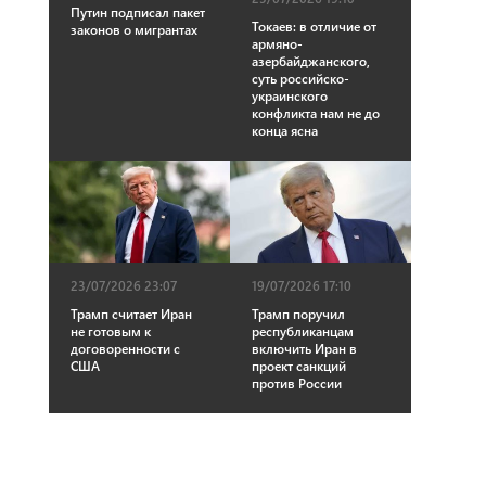
Путин подписал пакет
Токаев: в отличие от
законов о мигрантах
армяно-
азербайджанского,
суть российско-
украинского
конфликта нам не до
конца ясна
23/07/2026 23:07
19/07/2026 17:10
Трамп считает Иран
Трамп поручил
не готовым к
республиканцам
договоренности с
включить Иран в
США
проект санкций
против России