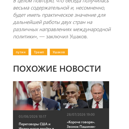
В целом повторю, что беседа получилась
весьма содержательной и, несомненно,
будет иметь практическое значение для
дальнейшей работы двух стран на
различных направлениях международной
политики»,
— заключил Ушаков.
путин
|
Трамп
|
Ушаков
ПОХОЖИЕ НОВОСТИ
28/07/2026 19:00
03/08/2026 10:17
«Короче говоря».
Переговоры США и
Звонок Пашинян-
Ирана могут пройти в