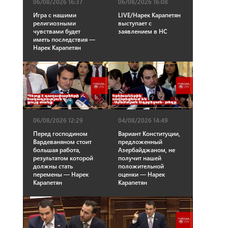
06/08/2026 16:37
06/08/2026 16:08
Игра с нашими
LIVE/Нарек Карапетян
религиозными
выступает с
чувствами будет
заявлением в НС
иметь последствия —
Нарек Карапетян
06/08/2026 12:29
04/08/2026 14:49
Перед господином
Вариант Конституции,
Вардеваняном стоит
предложенный
большая работа,
Азербайджаном, не
результатом которой
получит нашей
должны стать
положительной
перемены — Нарек
оценки — Нарек
Карапетян
Карапетян