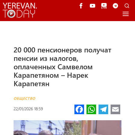
20 000 пенсионеров получат
пенсии из налогов,
оплаченных Самвелом
Карапетяном – Нарек
Карапетян ​
ОБЩЕСТВО
Fa
W
Te
E
22/01/2026 18:59
ce
h
le
m
b
at
gr
ail