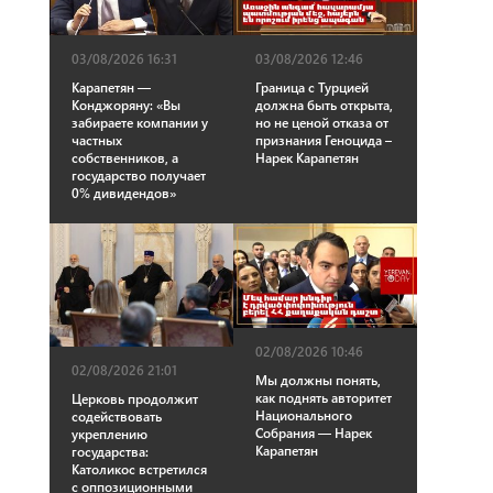
03/08/2026 16:31
03/08/2026 12:46
Карапетян —
Граница с Турцией
Конджоряну: «Вы
должна быть открыта,
забираете компании у
но не ценой отказа от
частных
признания Геноцида –
собственников, а
Нарек Карапетян
государство получает
0% дивидендов»
02/08/2026 10:46
02/08/2026 21:01
Мы должны понять,
как поднять авторитет
Церковь продолжит
Национального
содействовать
Собрания — Нарек
укреплению
Карапетян
государства:
Католикос встретился
с оппозиционными