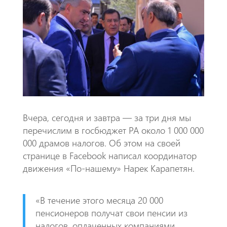
o
s
a
o
A
m
k
p
p
​​Вчера, сегодня и завтра — за три дня мы
перечислим в госбюджет РА около 1 000 000
000 драмов налогов. Об этом на своей
странице в Facebook написал координатор
движения «По-нашему» Нарек Карапетян.
​«В течение этого месяца 20 000
пенсионеров получат свои пенсии из
налогов, оплаченных компаниями,