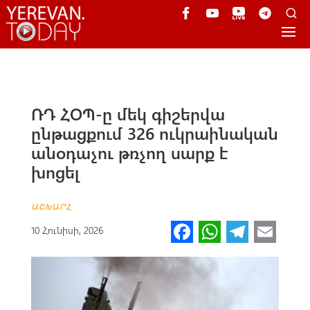
ՌԴ ՀՕՊ-ը մեկ գիշերվա
ընթացքում 326 ուկրաինական
անօդաչու թռչող սարք է
խոցել
ԱՇԽԱՐՀ
Fa
W
Te
E
10 Հունիսի, 2026
ce
h
le
m
b
at
gr
ail
o
s
a