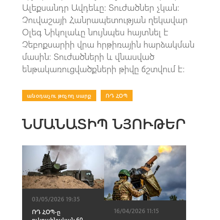
Ալեքսանդր Ավդեևը: Տուժածներ չկան։
Չուվաշայի Հանրապետության ղեկավար
Օլեգ Նիկոլաևը նույնպես հայտնել է
Չեբոքսարիի վրա հրթիռային հարձակման
մասին: Տուժածների և վնասված
ենթակառուցվածքների թիվը ճշտվում է։
անօդաչու թռչող սարք
|
ՌԴ ՀՕՊ
ՆՄԱՆԱՏԻՊ ՆՅՈՒԹԵՐ
03/05/2026 19:35
16/04/2026 11:15
ՌԴ ՀՕՊ-ը
ուկրաինական 60