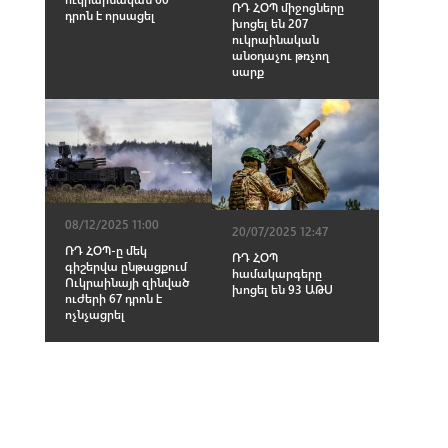
ՌԴ ՀՕՊ միջոցները
դրոն է որսացել
խոցել են 207
ուկրաինական
անօդաչու թռչող
սարք
08/12/2025 11:00
20/07/2025 12:47
ՌԴ ՀՕՊ-ը մեկ
ՌԴ ՀՕՊ
գիշերվա ընթացքում
համակարգերը
Ուկրաինայի զինված
խոցել են 93 ԱԹՍ
ուժերի 67 դրոն է
ոչնչացրել