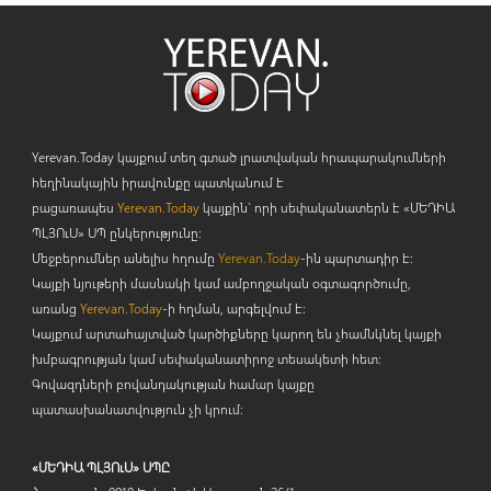
Yerevan.Today կայքում տեղ գտած լրատվական հրապարակումների
հեղինակային իրավունքը պատկանում է
բացառապես
Yerevan.Today
կայքին` որի սեփականատերն է «ՄԵԴԻԱ
ՊԼՅՈ
ւ
Ս» ՍՊ ընկերությունը։
Մեջբերումներ անելիս հղումը
Yerevan.Today
-ին պարտադիր է:
Կայքի նյութերի մասնակի կամ ամբողջական օգտագործումը,
առանց
Yerevan.Today
-ի հղման, արգելվում է:
Կայքում արտահայտված կարծիքները կարող են չհամնկնել կայքի
խմբագրության կամ սեփականատիրոջ տեսակետի հետ:
Գովազդների բովանդակության համար կայքը
պատասխանատվություն չի կրում:
«ՄԵԴԻԱ ՊԼՅՈւՍ» ՍՊԸ