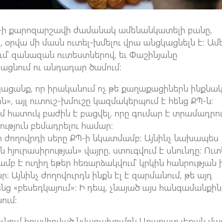
Պ-ի քարոզարշավի ժամանակ ամենանկատելի բանը,
 օրվա մի մասն ուտել-խմելու վրա անցկացնելն է։ Ամ
ում՝ զանազան ուտեստներով, եւ Փաշինյանը
ացնում ու անդադար ծամում։
եկացանք, որ իրականում ոչ թե քաղաքացիներն ինքնա
ն», այլ ուտուշ-խմուշը կազմակերպում է հենց ՔՊ-ն։
 հատուկ բաժին է բացվել, որը գումար է տրամադրո
ություն բեմադրելու համար։
բր ժողովրդի սերը ՔՊ-ի նկատմամբ։ Այնինչ նախապես
յուրասիրության» վայրը, ստուգվում է սնունդը։ Ուտ
բ է ուղիղ եթեր հեռարձակվում՝ կրկին հանրության 
։ Այնինչ ժողովուրդն ինքն էլ է զարմանում, թե այդ
ց «բեսեդկայում»։ Ի դեպ, չնայած այս հանգամանքին
ում:
ունում հրավիրված նվագախումբն Արարատ լեռան մա