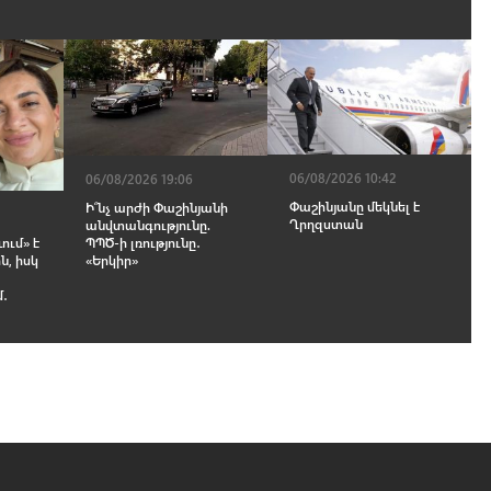
06/08/2026 10:42
06/08/2026 19:06
Փաշինյանը մեկնել է
Ի՞նչ արժի Փաշինյանի
Ղրղզստան
անվտանգությունը.
ՊՊԾ-ի լռությունը․
ում» է
«Երկիր»
ն, իսկ
մ․