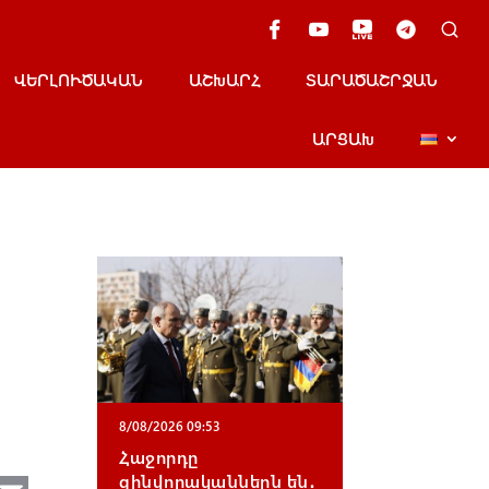
ՎԵՐԼՈՒԾԱԿԱՆ
ԱՇԽԱՐՀ
ՏԱՐԱԾԱՇՐՋԱՆ
ԱՐՑԱԽ
8/08/2026 09:53
Հաջորդը
զինվորականներն են․