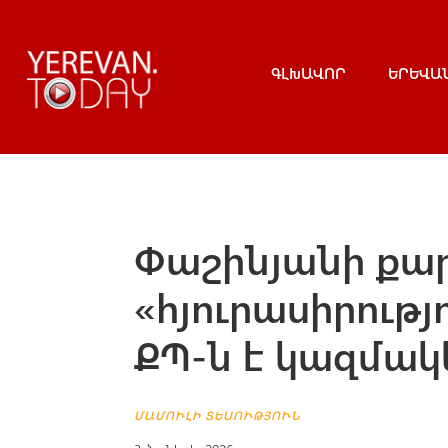
ԳԼԽԱՎՈՐ
ԵՐԵՎԱ
Փաշինյանի քա
«հյուրասիրութ
ՔՊ-ն է կազմա
ՄԱՄՈՒԼԻ ՏԵՍՈՒԹՅՈՒՆ