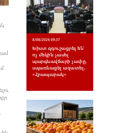
են
8/08/2026 09:37
Խիստ զգուշացրել են՝
կամ
ոչ մեկին չասել
պարգևավճարի չափը,
ւմ
սպառնացել ազատել․
«Հրապարակ»
ելու
իբր
,
սին