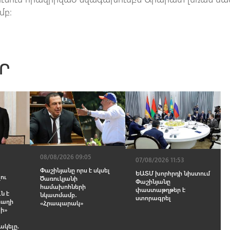
մբ։
Ր
08/08/2026 09:05
07/08/2026 11:53
Փաշինյանը որս է սկսել
ԵԱՏՄ խորհրդի նիստում
ու
Ծառուկյանի
Փաշինյանը
համախոհների
փաստաթղթեր է
ն է
նկատմամբ․
ստորագրել
բաղի
«Հրապարակ»
ի»
ակելը.