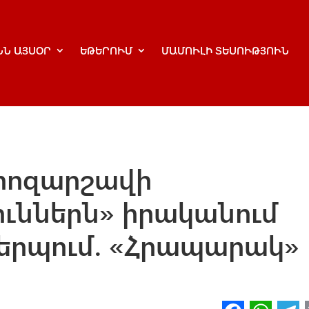
ՆՆ ԱՅՍՕՐ
ԵԹԵՐՈՒՄ
ՄԱՄՈՒԼԻ ՏԵՍՈՒԹՅՈՒՆ
րոզարշավի
յուններն» իրականում
կերպում. «Հրապարակ»