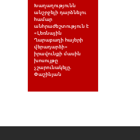
Խաղաղությունն
անշրջելի դարձնելու
համար
անհրաժեշտություն է
«Լեռնային
Ղարաբաղի հայերի
վերադարձի»
իրավունքի մասին
խոսույթը
չշարունակելը.
Փաշինյան