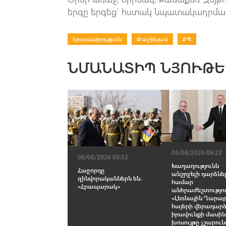
երգը երգեց` հստակ նպատակադրմա
հյուրասիրությւոն
|
Փաշինյան
|
ՔՊ
ՆՄԱՆԱՏԻՊ ՆՅՈՒԹԵ
08/08/2026 09:22
08/08/2026 09:53
Խաղաղությունն
Հաջորդը
անշրջելի դարձնել
զինվորականներն են․
համար
«Հրապարակ»
անհրաժեշտությու
«Լեռնային Ղարա
հայերի վերադարձ
իրավունքի մասին
խոսույթը չշարուն