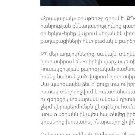
«Հրապարակ» օրաթերթը գրում է. Ք
հանրության քննադատությունից զատ,
օր երկու-երեք վայրում սեղան են փռ
քաղաքացիների հետ բաժակ է բարձր
ՔՊ մեր աղբյուրներից, սակայն, տեղ
հյուրասիրում են «սիրելի վարչապետի
Կուսակցության քարոզչական բաժնում
իրենց նախանշած վայրում հյուրասիր
Սա պարզապես ձեւ է՝ ցույց տալու ի
հստակ տեղորոշվում է «պատահական հ
ոչ գեղեցիկ տեսարանն անգամ դիտմամ
ջերմ վերաբերմունքն ընդգծելու համար
առատ սեղանն ինչպես հայտնվեց իրեն
կիքսերից խուսափել հնարավոր չի լին
Օրեր առաջ, օրինակ, Քանաքեռ-Զեյթ