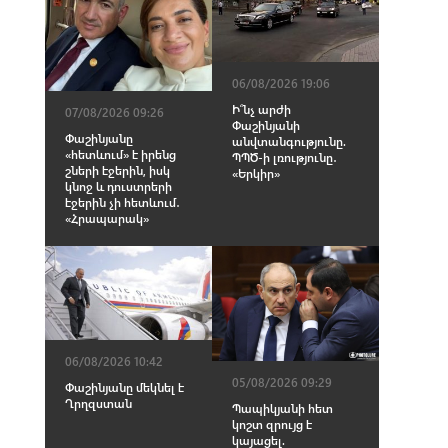
06/08/2026 19:06
Ի՞նչ արժի
07/08/2026 09:26
Փաշինյանի
Փաշինյանը
անվտանգությունը.
«հետևում» է իրենց
ՊՊԾ-ի լռությունը․
շների էջերին, իսկ
«Երկիր»
կնոջ և դուստրերի
էջերին չի հետևում․
«Հրապարակ»
06/08/2026 10:42
05/08/2026 09:29
Փաշինյանը մեկնել է
Ղրղզստան
Պապիկյանի հետ
կոշտ զրույց է
կայացել.