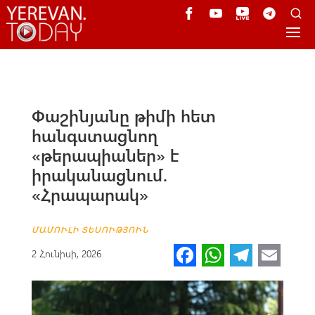
Փաշինյանը թիմի հետ
հանգստացնող
«թերապիաներ» է
իրականացնում.
«Հրապարակ»
ՄԱՄՈՒԼԻ ՏԵՍՈՒԹՅՈՒՆ
Fa
W
Te
E
2 Հունիսի, 2026
ce
h
le
m
b
at
gr
ail