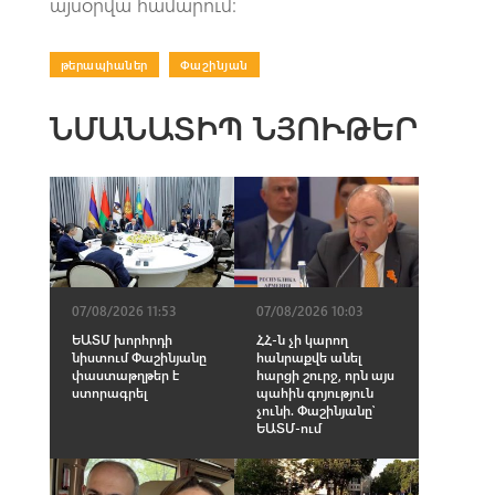
այսօրվա համարում։
թերապիաներ
|
Փաշինյան
ՆՄԱՆԱՏԻՊ ՆՅՈՒԹԵՐ
07/08/2026 11:53
07/08/2026 10:03
ԵԱՏՄ խորհրդի
ՀՀ-ն չի կարող
նիստում Փաշինյանը
հանրաքվե անել
փաստաթղթեր է
հարցի շուրջ, որն այս
ստորագրել
պահին գոյություն
չունի. Փաշինյանը՝
ԵԱՏՄ-ում