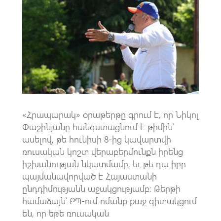
o
s
a
o
A
m
k
p
p
«Հրապարակ» օրաթերթը գրում է, որ Նիկոլ
Փաշինյանը հանգստացնում է թիմին՝
ասելով, թե հունիսի 8-ից կավարտվի
ռուսական կոշտ վերաբերմունքն իրենց
իշխանության նկատմամբ, եւ թե դա իբր
պայմանավորված է Հայաստանի
ընդդիմությանն աջակցությամբ։ Թերթի
համաձայն՝ ՔՊ-ում ոմանք քաջ գիտակցում
են, որ եթե ռուսական