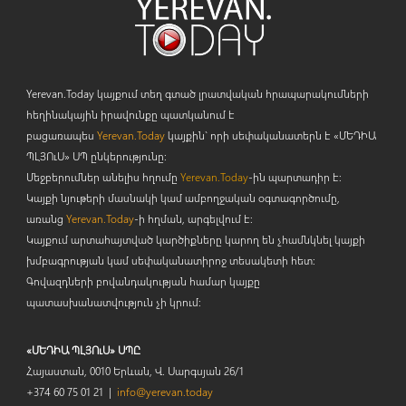
Yerevan.Today կայքում տեղ գտած լրատվական հրապարակումների
հեղինակային իրավունքը պատկանում է
բացառապես
Yerevan.Today
կայքին` որի սեփականատերն է «ՄԵԴԻԱ
ՊԼՅՈ
ւ
Ս» ՍՊ ընկերությունը։
Մեջբերումներ անելիս հղումը
Yerevan.Today
-ին պարտադիր է:
Կայքի նյութերի մասնակի կամ ամբողջական օգտագործումը,
առանց
Yerevan.Today
-ի հղման, արգելվում է:
Կայքում արտահայտված կարծիքները կարող են չհամնկնել կայքի
խմբագրության կամ սեփականատիրոջ տեսակետի հետ:
Գովազդների բովանդակության համար կայքը
պատասխանատվություն չի կրում:
«ՄԵԴԻԱ ՊԼՅՈւՍ» ՍՊԸ
Հայաստան, 0010 Երևան, Վ. Սարգսյան 26/1
+374 60 75 01 21 |
info@yerevan.today