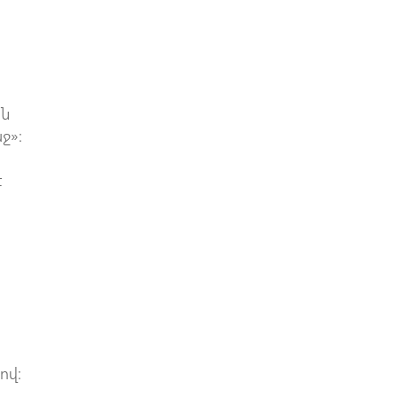
ան
ջ»։
է
ով։