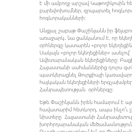
է մի ամբողջ արշավ Կաթողիկոսին հ
բարեփոխումներ, զրպարտել հոգևոր
հոգևորականների:
Անցյալ շաբաթ Փաշինյանն իր ֆեյսբո
առաջարկ․ նա ցանկանում է, որ եկ
օրհներգը կատարեն «բոլոր եկեղեցի
Սակայն «բոլոր եկեղեցիներ» ասելով՝
Ավետարանական եկեղեցիները։ Բացի ա
Հայաստանի սահմաններից դուրս գտն
պատկերացնել Թուրքիայի կառավարո
հայկական եկեղեցիների երգչախմբեր
Հանրապետության օրհներգը։
Եթե Փաշինյանն իրեն համարում է ա
հավատարիմ հետևորդ, ապա ինչո՞ւ 
նիստերը Հայաստանի Հանրապետությա
խորհրդարանական մեծամասնությունը 
Ուստի առաջարկում եմ, որ Փաշինյան