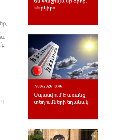
են Փաշինյանի օրոք.
«Երկիր»
եր,
րա
մբ
7/08/2026 18:46
Սպասվում է առանց
 որ
տեղումների եղանակ