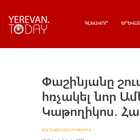
ԳԼԽԱՎՈՐ
ԵՐԵՎԱ
Փաշինյանը շու
հռչակել նոր Ամ
Կաթողիկոս․ Հա
ՔԱՂԱՔԱԿԱՆՈՒԹՅՈՒՆ