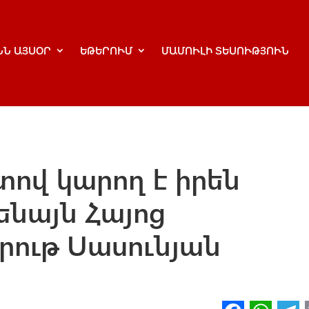
ՆՆ ԱՅՍՕՐ
ԵԹԵՐՈՒՄ
ՄԱՄՈՒԼԻ ՏԵՍՈՒԹՅՈՒՆ
տով կարող է իրեն
ենայն Հայոց
րութ Սասունյան