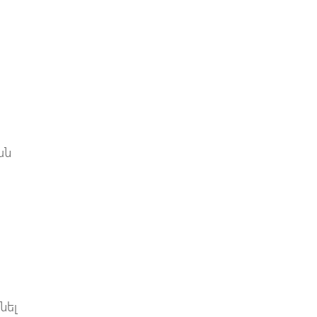
ան
նել