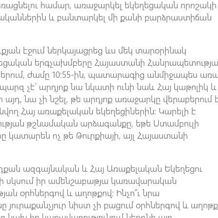
եռացնելու համար, առաջարկել եկեղեցական որոշակի
ականներին և բանտարկել մի քանի բարձրաստիճան
ւքյան էջում ներկայացրեց ևս մեկ տարօրինակ
եղեցական երգչախմբերը Հայաստանի Հանրապետությ
ներում, ժամը 10:55-ին, պատարագից անմիջապես առա
 պարզ չէ՝ արդյոք նա նկատի ունի նաև Հայ կաթոլիկ և
յդ, նա չի նշել, թե արդյոք առաջարկը վերաբերում 
վող Հայ առաքելական եկեղեցիներին։ Կարելի է
ւթյան թշնամական արձագանքը, եթե Ստամբուլի
ը կատարեն ոչ թե Թուրքիայի, այլ Հայաստանի
յդքան ազգայնական և Հայ Առաքելական Եկեղեցու
չի սկսում իր ամենշաբաթյա կառավարական
ն օրհներգով և աղոթքով։ Ինչո՞ւ նրա
յուրաքանչյուր նիստ չի բացում օրհներգով և աղոթք
ը նախ իր կառավարությունում ներդնի այդ