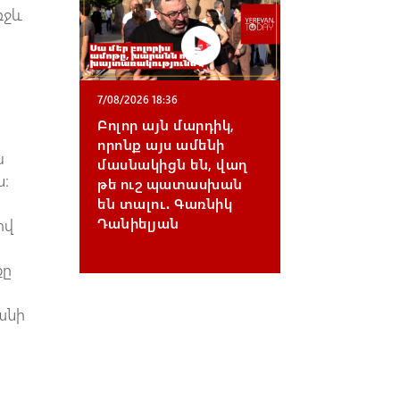
ռջև
7/08/2026 18:36
Բոլոր այն մարդիկ,
որոնք այս ամենի
ս
մասնակիցն են, վաղ
ն։
թե ուշ պատասխան
են տալու․ Գառնիկ
Դանիելյան
ով
քը
անի