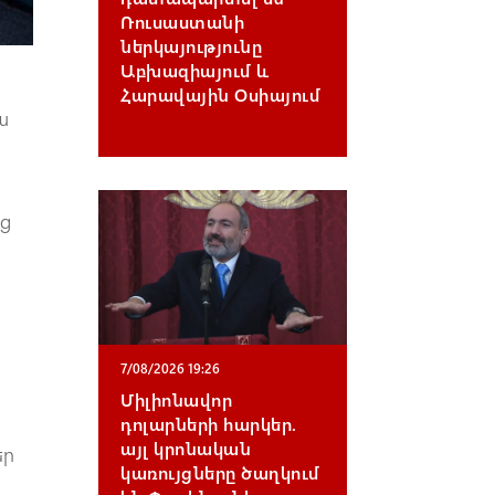
Ռուսաստանի
ներկայությունը
Աբխազիայում և
Հարավային Օսիայում
ա
եց
7/08/2026 19:26
Միլիոնավոր
դոլարների հարկեր.
այլ կրոնական
եր
կառույցները ծաղկում