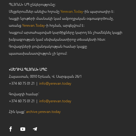
ՊԼՅՈ
ւ
Ս» ՍՊ ընկերությունը։
Մեջբերումներ անելիս հղումը
Yerevan.Today
-ին պարտադիր է:
Կայքի նյութերի մասնակի կամ ամբողջական օգտագործումը,
առանց
Yerevan.Today
-ի հղման, արգելվում է:
Կայքում արտահայտված կարծիքները կարող են չհամնկնել կայքի
խմբագրության կամ սեփականատիրոջ տեսակետի հետ:
Գովազդների բովանդակության համար կայքը
պատասխանատվություն չի կրում:
«ՄԵԴԻԱ ՊԼՅՈւՍ» ՍՊԸ
Հայաստան, 0010 Երևան, Վ. Սարգսյան 26/1
+374 60 75 01 21 |
info@yerevan.today
Գովազդի համար`
+374 60 75 01 21 |
info@yerevan.today
Հին կայք`
archive.yerevan.today