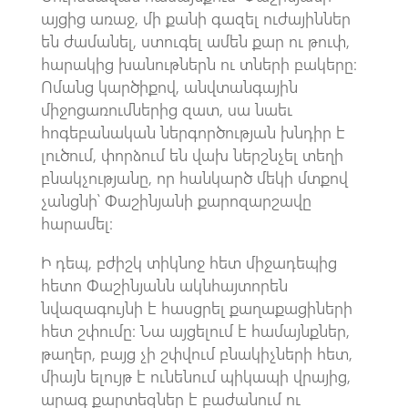
այցից առաջ, մի քանի գազել ուժայիններ
են ժամանել, ստուգել ամեն քար ու թուփ,
հարակից խանութներն ու տների բակերը։
Ոմանց կարծիքով, անվտանգային
միջոցառումներից զատ, սա նաեւ
հոգեբանական ներգործության խնդիր է
լուծում, փորձում են վախ ներշնչել տեղի
բնակչությանը, որ հանկարծ մեկի մտքով
չանցնի՝ Փաշինյանի քարոզարշավը
հարամել։
Ի դեպ, բժիշկ տիկնոջ հետ միջադեպից
հետո Փաշինյանն ակնհայտորեն
նվազագույնի է հասցրել քաղաքացիների
հետ շփումը։ Նա այցելում է համայնքներ,
թաղեր, բայց չի շփվում բնակիչների հետ,
միայն ելույթ է ունենում պիկապի վրայից,
արագ քարտեզներ է բաժանում ու