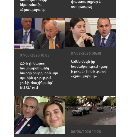
փաստաթղթեր է
նկատմամբ․
ստորագրել
«Հրապարակ»
07/08/2026 09:48
07/08/2026 10:03
Ամեն մեկն իր
ՀՀ-ն չի կարող
համակարգում «ցար
հանրաքվե անել
ի բոգ է» իրեն զգում․
հարցի շուրջ, որն այս
«Հրապարակ»
պահին գոյություն
չունի. Փաշինյանը՝
ԵԱՏՄ-ում
06/08/2026 19:06