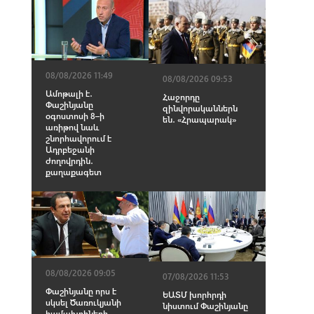
08/08/2026 11:49
08/08/2026 09:53
Ամոթալի է․
Հաջորդը
Փաշինյանը
զինվորականներն
օգոստոսի 8–ի
են․ «Հրապարակ»
առիթով նաև
շնորհավորում է
Ադրբեջանի
ժողովրդին․
քաղաքագետ
08/08/2026 09:05
07/08/2026 11:53
Փաշինյանը որս է
ԵԱՏՄ խորհրդի
սկսել Ծառուկյանի
նիստում Փաշինյանը
համախոհների