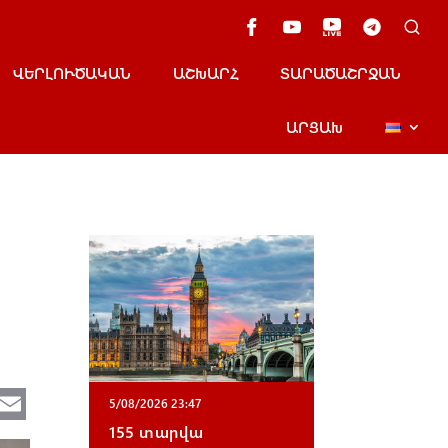
ՎԵՐԼՈՒԾԱԿԱՆ
ԱՇԽԱՐՀ
ՏԱՐԱԾԱՇՐՋԱՆ
ԱՐՑԱԽ
Te
E
5/08/2026 23:47
e
m
155 տարվա