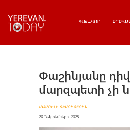
ԳԼԽԱՎՈՐ
ԵՐԵՎԱ
Փաշինյանը դիվո
մարզպետի չի ն
ՄԱՄՈՒԼԻ ՏԵՍՈՒԹՅՈՒՆ
20 Դեկտեմբերի, 2025