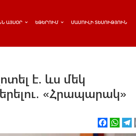
ՆՆ ԱՅՍՕՐ
ԵԹԵՐՈՒՄ
ՄԱՄՈՒԼԻ ՏԵՍՈՒԹՅՈՒՆ
տել է. ևս մեկ
երելու․ «Հրապարակ»
Fa
W
ce
h
l