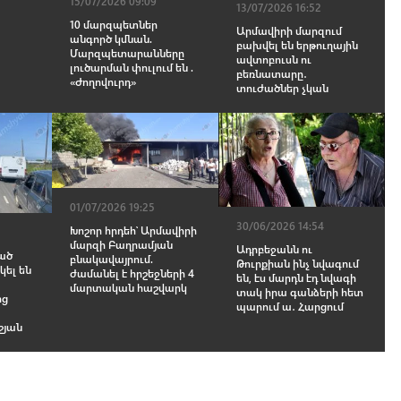
15/07/2026 09:09
13/07/2026 16:52
10 մարզպետներ
Արմավիրի մարզում
անգործ կմնան.
բախվել են երթուղային
Մարզպետարանները
ավտոբուսն ու
լուծարման փուլում են .
բեռնատարը․
«Ժողովուրդ»
տուժածներ չկան
01/07/2026 19:25
30/06/2026 14:54
Խոշոր հրդեհ՝ Արմավիրի
մարզի Բաղրամյան
Ադրբեջանն ու
ած
բնակավայրում.
Թուրքիան ինչ նվագում
կել են
ժամանել է հրշեջների 4
են, էս մարդն էդ նվագի
մարտական հաշվարկ
տակ իրա գանձերի հետ
ից
պարում ա․ Հարցում
շյան