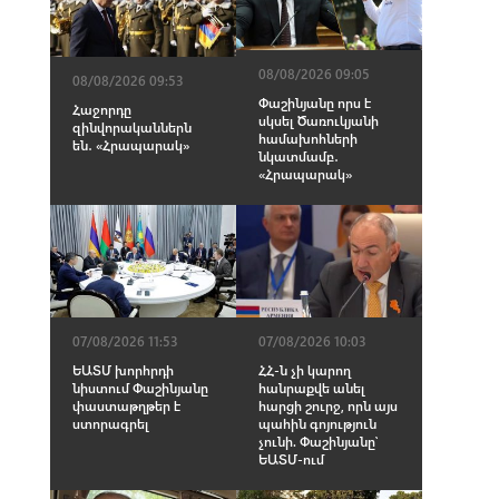
08/08/2026 09:05
08/08/2026 09:53
Փաշինյանը որս է
Հաջորդը
սկսել Ծառուկյանի
զինվորականներն
համախոհների
են․ «Հրապարակ»
նկատմամբ․
«Հրապարակ»
07/08/2026 11:53
07/08/2026 10:03
ԵԱՏՄ խորհրդի
ՀՀ-ն չի կարող
նիստում Փաշինյանը
հանրաքվե անել
փաստաթղթեր է
հարցի շուրջ, որն այս
ստորագրել
պահին գոյություն
չունի. Փաշինյանը՝
ԵԱՏՄ-ում