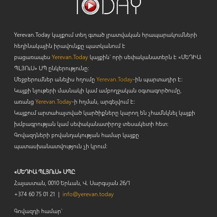
Yerevan.Today կայքում տեղ գտած լրատվական հրապարակումների
հեղինակային իրավունքը պատկանում է
բացառապես
Yerevan.Today
կայքին` որի սեփականատերն է «ՄԵԴԻԱ
ՊԼՅՈ
ւ
Ս» ՍՊ ընկերությունը։
Մեջբերումներ անելիս հղումը
Yerevan.Today
-ին պարտադիր է:
Կայքի նյութերի մասնակի կամ ամբողջական օգտագործումը,
առանց
Yerevan.Today
-ի հղման, արգելվում է:
Կայքում արտահայտված կարծիքները կարող են չհամնկնել կայքի
խմբագրության կամ սեփականատիրոջ տեսակետի հետ:
Գովազդների բովանդակության համար կայքը
պատասխանատվություն չի կրում:
«ՄԵԴԻԱ ՊԼՅՈւՍ» ՍՊԸ
Հայաստան, 0010 Երևան, Վ. Սարգսյան 26/1
+374 60 75 01 21 |
info@yerevan.today
Գովազդի համար`