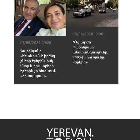
06/08/2026 19:06
Ի՞նչ արժի
07/08/2026 09:26
Փաշինյանի
Փաշինյանը
անվտանգությունը.
«հետևում» է իրենց
ՊՊԾ-ի լռությունը․
շների էջերին, իսկ
«Երկիր»
կնոջ և դուստրերի
էջերին չի հետևում․
«Հրապարակ»