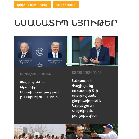
կեղծ պատարագ
|
Փաշինյան
ՆՄԱՆԱՏԻՊ ՆՅՈՒԹԵՐ
08/08/2026 11:49
08/08/2026 18:04
Ամոթալի է․
Փաշինյանն ու
Փաշինյանը
Թրամփը
օգոստոսի 8–ի
հեռախոսազրույցում
առիթով նաև
քննարկել են TRIPP-ը
շնորհավորում է
Ադրբեջանի
ժողովրդին․
քաղաքագետ