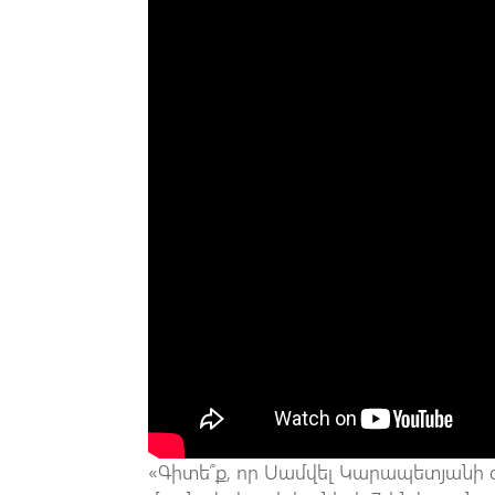
«Գիտե՞ք, որ Սամվել Կարապետյանի գ