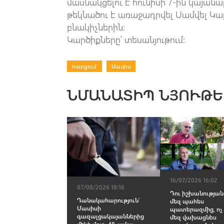
մասնակցելու է հունիսի 7-ին կայան
թեկնածու է առաջադրվել Սամվել Կա
բնակիչներին։
Կարծիքները՝ տեսանյութում։
հարցում
|
Մասիս
ՆՄԱՆԱՏԻՊ ՆՅՈՒԹԵ
16/07/2026 16:02
07/08/2026 18:16
Դու իշխանության 
Դանակահարություն՝
մեզ պահես
Մասիսի
պատերազմից, ոչ
գազալցակայաններից
մեզ վախացնես
մեկի մոտ. 48-ամյա