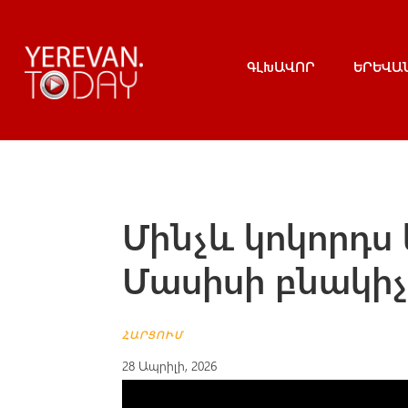
ԳԼԽԱՎՈՐ
ԵՐԵՎԱ
Մինչև կոկորդս
Մասիսի բնակի
ՀԱՐՑՈՒՄ
28 Ապրիլի, 2026