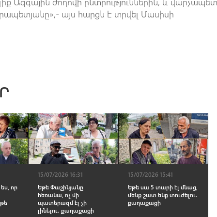
ալիք Ազգային ժողովի ընտրություններին, և վարչապե
րապետյանը»,- այս հարցն է տրվել Մասիսի
Ր
15/07/2026 16:31
15/07/2026 15:41
ես, որ
Եթե Փաշինյանը
Եթե սա 5 տարի էլ մնաց,
հեռանա, ոչ մի
մենք շատ ենք տուժելու․
 թե
պատերազմ էլ չի
քաղաքացի
լինելու․ քաղաքացի