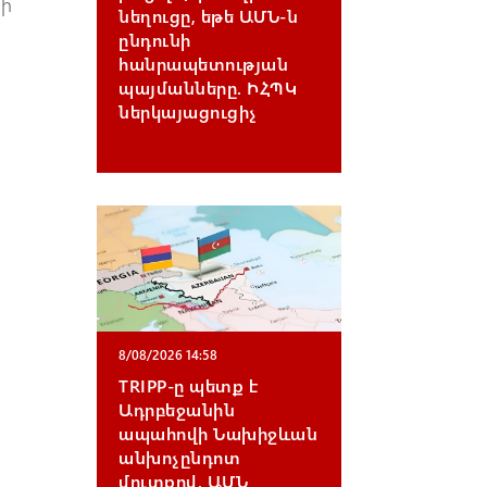
տի
նեղուցը, եթե ԱՄՆ-ն
ընդունի
հանրապետության
պայմանները. ԻՀՊԿ
ներկայացուցիչ
8/08/2026 14:58
TRIPP-ը պետք է
Ադրբեջանին
ապահովի Նախիջևան
անխոչընդոտ
մուտքով. ԱՄՆ