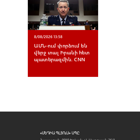
8/08/2026 13:58
ԱՄՆ-ում փորձում են
վերջ տալ Իրանի հետ
պատերազմին. CNN
«ՄԵԴԻԱ ՊԼՅՈւՍ» ՍՊԸ
Հայաստան, 0010 Երևան, Վ. Սարգսյան 26/1