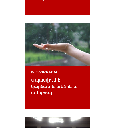
8/08/2026 14:34
Սպասվում է
կարճատև անձրև և
ամպրոպ