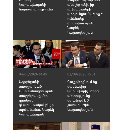
Կարապետյանի
անելիք ունի, իր
հայտարարությունը
աշխատանքի
արդյունքում պետք է
ունենանք
փոփոխություն․
Նարեկ
Կարապետյան
04/08/2026 14:49
03/08/2026 16:31
Ադրբեջանի
Դուք վերցնում եք
առաջարկած
մասնավոր
Սահմանադրության
կառավարիչներից,
տարբերակը մեր
պետությունը
դրական
ստանում է 0
գնահատականին չի
շահաբաժին.
արժանանա․ Նարեկ
Կարապետյան
Կարապետյան