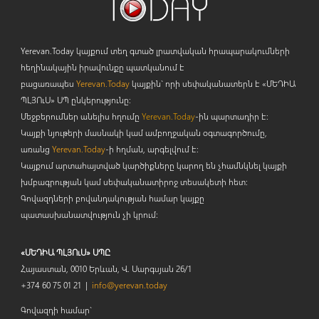
Yerevan.Today կայքում տեղ գտած լրատվական հրապարակումների
հեղինակային իրավունքը պատկանում է
բացառապես
Yerevan.Today
կայքին` որի սեփականատերն է «ՄԵԴԻԱ
ՊԼՅՈ
ւ
Ս» ՍՊ ընկերությունը։
Մեջբերումներ անելիս հղումը
Yerevan.Today
-ին պարտադիր է:
Կայքի նյութերի մասնակի կամ ամբողջական օգտագործումը,
առանց
Yerevan.Today
-ի հղման, արգելվում է:
Կայքում արտահայտված կարծիքները կարող են չհամնկնել կայքի
խմբագրության կամ սեփականատիրոջ տեսակետի հետ:
Գովազդների բովանդակության համար կայքը
պատասխանատվություն չի կրում:
«ՄԵԴԻԱ ՊԼՅՈւՍ» ՍՊԸ
Հայաստան, 0010 Երևան, Վ. Սարգսյան 26/1
+374 60 75 01 21 |
info@yerevan.today
Գովազդի համար`