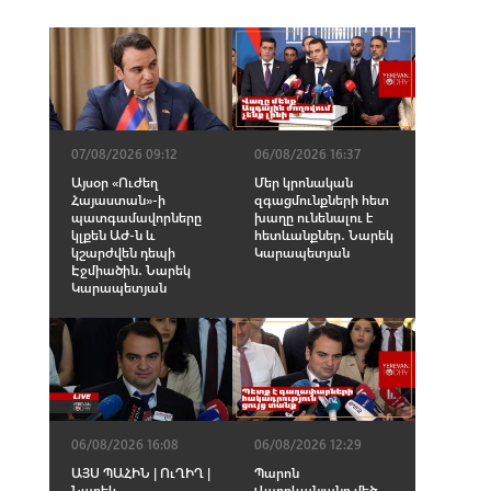
07/08/2026 09:12
06/08/2026 16:37
Այսօր «Ուժեղ
Մեր կրոնական
Հայաստան»-ի
զգացմունքների հետ
պատգամավորները
խաղը ունենալու է
կլքեն ԱԺ-ն և
հետևանքներ․ Նարեկ
կշարժվեն դեպի
Կարապետյան
Էջմիածին․ Նարեկ
Կարապետյան
06/08/2026 16:08
06/08/2026 12:29
ԱՅՍ ՊԱՀԻՆ | ՈւՂԻՂ |
Պարոն
Նարեկ
Վարդևանյանը մեծ