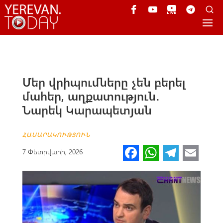
Մեր վրիպումները չեն բերել
մահեր, աղքատություն․
Նարեկ Կարապետյան
ՀԱՍԱՐԱԿՈՒԹՅՈՒՆ
Fa
W
Te
E
7 Փետրվարի, 2026
ce
h
le
m
b
at
gr
ail
o
s
a
o
A
m