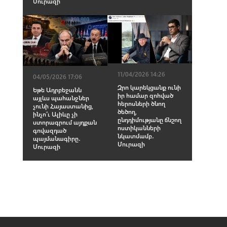
Մուրազի
11/04/2026 14:26
04/05/2026 17:06
Զրո կարեկցանք ունի
Եթե Ադրբեջանն
իր համար զոհված
այլևս պահանջներ
հերոսների ծնող
չունի Հայաստանից,
ծեծող,
ինչո՞ւ Ալիևը չի
ընդդիմությանը ճնշող
ստորագրում այդքան
ոստիկանների
գովազդած
նկատմամբ․
պայմանագիրը․
Մուրազի
Մուրազի