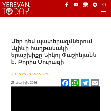
Մեր դեմ պատերազմներում
Ալիևի հաղթանակի
երաշխիքը Նիկոլ Փաշինյանն
է․ Բորիս Մուրազի
ՔԱՂԱՔԱԿԱՆՈՒԹՅՈՒՆ
Fa
W
Te
E
25 Ապրիլի, 2026
ce
h
le
m
b
at
gr
ail
o
s
a