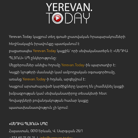
Yerevan.Today կայքում տեղ գտած լրատվական հրապարակումների
հեղինակային իրավունքը պատկանում է
բացառապես
Yerevan.Today
կայքին` որի սեփականատերն է «ՄԵԴԻԱ
ՊԼՅՈ
ւ
Ս» ՍՊ ընկերությունը։
Մեջբերումներ անելիս հղումը
Yerevan.Today
-ին պարտադիր է:
Կայքի նյութերի մասնակի կամ ամբողջական օգտագործումը,
առանց
Yerevan.Today
-ի հղման, արգելվում է:
Կայքում արտահայտված կարծիքները կարող են չհամնկնել կայքի
խմբագրության կամ սեփականատիրոջ տեսակետի հետ:
Գովազդների բովանդակության համար կայքը
պատասխանատվություն չի կրում:
«ՄԵԴԻԱ ՊԼՅՈւՍ» ՍՊԸ
Հայաստան, 0010 Երևան, Վ. Սարգսյան 26/1
+374 60 75 01 21 |
info@yerevan.today