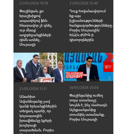
23/05/2026 19:19
21/05/2026 15:40
Փաշինյան, քո
Դուք հովանավորում
երաշխիքով
եք այս
ապառիկով ֆեն
իշխանությունների
հնարավոր չէ գնել,
հանցագործությունները․
ուր մնաց՝
Բորիս Մուրազին՝
ադրբեջանցիների
ԵԱՀԿ ԺՄԻԳ-ի
դեմն առնել․
դիտորդներին
Մուրազի
14/05/2026 20:04
21/05/2026 11:31
Փաշինյանից ուժեղ
Անահիտ
տղա ստանալը
Ավանեսյանը լավ
նույնն է, ինչ Վահագն
կանի երևանցիներին
Ալեքսանյանից
տեղյակ պահի, որ
տուռնիկ ստանանք․
կոլապսային
Բորիս Մուրազի
իրավիճակը կբերի
խոլերայի
տարածման․ Բորիս