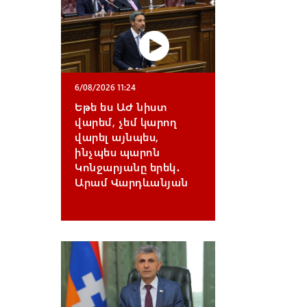
6/08/2026 11:24
Եթե ես ԱԺ նիստ
վարեմ, չեմ կարող
վարել այնպես,
ինչպես պարոն
Կոնջարյանը երեկ․
Արամ Վարդևանյան