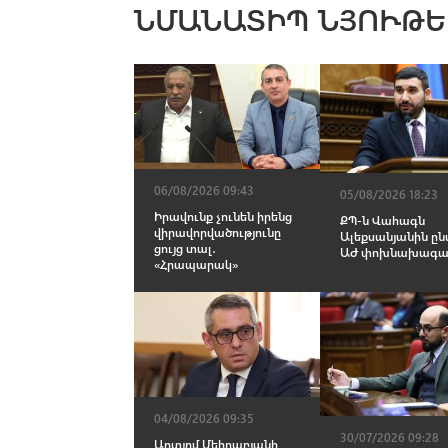
ՆՄԱՆԱՏԻՊ ՆՅՈՒԹԵ
06/08/2026 09:43
05/08/2026 18:23
Իրավունք չունեն իրենց
ՔՊ-ն Վահագն
վիրավորվածությունը
Ալեքսանյանին ըն
ցույց տալ․
ԱԺ փոխնախագա
«Հրապարակ»
04/08/2026 09:35
30/07/2026 09:28
Արտյոմ Մեհրաբյանի