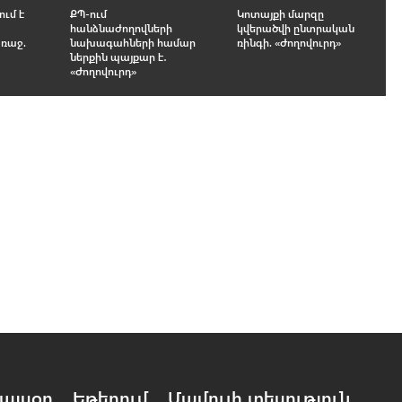
ում է
ՔՊ-ում
Կոտայքի մարզը
հանձնաժողովների
կվերածվի ընտրական
առաջ.
նախագահների համար
ռինգի. «Ժողովուրդ»
ներքին պայքար է․
«Ժողովուրդ»
այսօր
Եթերում
Մամուլի տեսություն