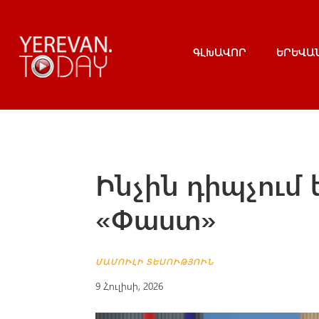
ԳԼԽԱՎՈՐ
ԵՐԵՎԱ
Ինչին դիպչում 
«Փաստ»
ՄԱՄՈՒԼԻ ՏԵՍՈՒԹՅՈՒՆ
9 Հուլիսի, 2026