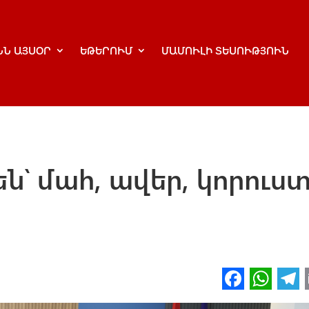
ՆՆ ԱՅՍՕՐ
ԵԹԵՐՈՒՄ
ՄԱՄՈՒԼԻ ՏԵՍՈՒԹՅՈՒՆ
են՝ մահ, ավեր, կորուստ
Fa
W
ce
h
l