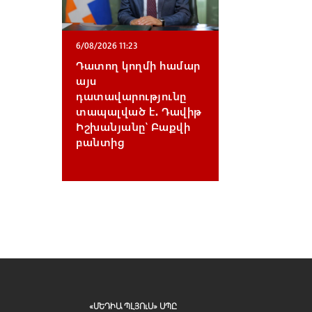
6/08/2026 11:23
Դատող կողմի համար
այս
դատավարությունը
տապալված է․ Դավիթ
Իշխանյանը՝ Բաքվի
բանտից
«ՄԵԴԻԱ ՊԼՅՈւՍ» ՍՊԸ