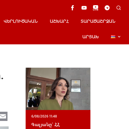
ՎԵՐԼՈՒԾԱԿԱՆ
ԱՇԽԱՐՀ
ՏԱՐԱԾԱՇՐՋԱՆ
ԱՐՑԱԽ
.
Te
E
6/08/2026 11:48
e
m
Գալյանը՝ ՀՀ