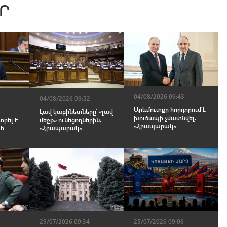
Ր
04/08/2026 09:43
04/08/2026 09:52
Արևմուտքը հորդորում է
Լավ կաբինետները՝ «լավ
խուճապի չմատնվել.
տրել է
մեջք» ունեցողներին.
«Հրապարակ»
հ
«Հրապարակ»
29/07/2026 09:34
25/07/2026 09:06