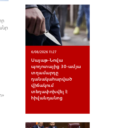
որ
անր
6/08/2026 11:27
Սայաթ-Նովա
պողոտայից 30-ամյա
տղամարդը
դանակահարված
վիճակում
տեղափոխվել է
ի»
հիվանդանոց