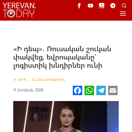
«Ի դեպ»․ Ռուսական շուկան
փակվեց, եվրոպականը՝
լոգիստիկ խնդիրներ ունի
Ի ԴԵՊ...
,
ՏՆՏԵՍՈՒԹՅՈՒՆ
Fa
W
Te
E
11 Հունիսի, 2026
ce
h
le
m
b
at
gr
ail
o
s
a
o
A
m