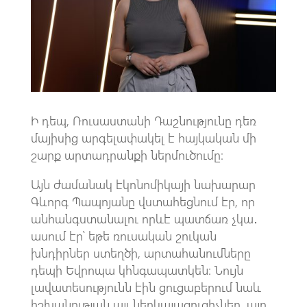
k
p
p
Ի դեպ, Ռուսաստանի Դաշնությունը դեռ
մայիսից արգելափակել է հայկական մի
շարք արտադրանքի ներմուծումը։
Այն ժամանակ էկոնոմիկայի նախարար
Գևորգ Պապոյանը վստահեցնում էր, որ
անհանգստանալու որևէ պատճառ չկա․
ասում էր՝ եթե ռուսական շուկան
խնդիրներ ստեղծի, արտահանումները
դեպի Եվրոպա կհնգապատկեն։ Նույն
լավատեսությունն էին ցուցաբերում նաև
իշխանության այլ ներկայացուցիչներ, այդ