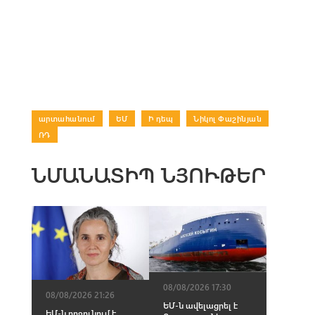
արտահանում
|
ԵՄ
|
Ի դեպ
|
Նիկոլ Փաշինյան
|
ՌԴ
ՆՄԱՆԱՏԻՊ ՆՅՈՒԹԵՐ
08/08/2026 17:30
08/08/2026 21:26
ԵՄ-ն ավելացրել է
ԵՄ-ն ողջունում է