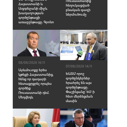
Ռուսաստանից
Հայաստանի և
հեղուկացված
Ադրբեջանի միջև
բնական գազի
խաղաղության
ներմուծումը
գործընթացի
առաջընթացը. Գրոնո
08/08/2026 16:11
07/08/2026 14:11
Արևմուտքը երես
ԵԱՏՄ որոշ
կթեքի Հայաստանից,
գործընկերներ
հենց որ դադարի
հրահրել են այս
հետաքրքրել որպես
գործընթացը․
գործիք
Փաշինյանը՝ ԵՄ-ի
Ռուսաստանի դեմ.
հետ մերձեցման
Մեդվեդև
մասին