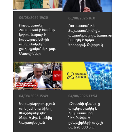
06/08/2026 19:20
06/08/2026 16:01
Ռուսաստանը
Ռուսաստանի և
Հայաստանի համար
Հայաստանի միջև
կործանարար է
ապրանքաշրջանառությունը
համարում ԵՄ-ին
նվազել է երկու
անդամակցելու
երրորդով․ Օվերչուկ
քաղաքական կուրսը․
Մատվիենկո
04/08/2026 15:49
04/08/2026 13:54
Ես բարեգործություն
«Չեստնի զնակ»-ը
արել եմ, երբ Նիկոլ
արգելափակել է
Փաշինյանը դեռ
Հայաստանից
ծնված չէր․ Սամվել
ներմուծված
Կարապետյան
ըմպելիքների ավելի
քան 70․000 շիշ