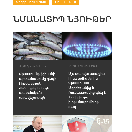
Չրերի ներմուծում
|
Ռուսաստան
ՆՄԱՆԱՏԻՊ ՆՅՈՒԹԵՐ
29/07/2026 19:40
31/07/2026 11:52
Այս տարվա առաջին
Վրաստանը իշխանի
հինգ ամիսներին
արտահանումը դեպի
Վրաստանն
Ռուսաստան
Ադրբեջանից և
մեծացրել է մինչև
Ռուսաստանից գնել է
պատմական
1.7 միլիարդ
առավելագույն
խորանարդ մետր
գազ