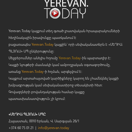
Yerevan.Today կայքում տեղ գտած լրատվական հրապարակումների
հեղինակային իրավունքը պատկանում է
բացառապես
Yerevan.Today
կայքին` որի սեփականատերն է «ՄԵԴԻԱ
ՊԼՅՈ
ւ
Ս» ՍՊ ընկերությունը։
Մեջբերումներ անելիս հղումը
Yerevan.Today
-ին պարտադիր է:
Կայքի նյութերի մասնակի կամ ամբողջական օգտագործումը,
առանց
Yerevan.Today
-ի հղման, արգելվում է:
Կայքում արտահայտված կարծիքները կարող են չհամնկնել կայքի
խմբագրության կամ սեփականատիրոջ տեսակետի հետ:
Գովազդների բովանդակության համար կայքը
պատասխանատվություն չի կրում:
«ՄԵԴԻԱ ՊԼՅՈւՍ» ՍՊԸ
Հայաստան, 0010 Երևան, Վ. Սարգսյան 26/1
+374 60 75 01 21 |
info@yerevan.today