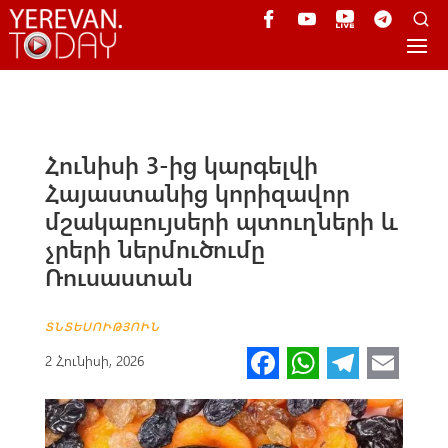
Հունիսի 3-ից կարգելվի
Հայաստանից կորիզավոր
մշակաբույսերի պտուղների և
չրերի ներմուծումը
Ռուսաստան
ՏՆՏԵՍՈՒԹՅՈՒՆ
Fa
W
Te
E
2 Հունիսի, 2026
ce
h
le
m
b
at
gr
ail