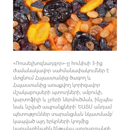
o
s
a
o
A
m
k
p
p
«Ռոսսելխոզնադզոր»-ը հունիսի 3-ից
ժամանակավոր սահմանափակումներ է
մտցնում Հայաստանից ծագող և
Հայաստանից առաքվող կորիզավոր
մշակաբույսերի պտուղների, սմբուկի,
կարտոֆիլի և չրերի ներմուծման, ինչպես
նաև նշված ապրանքների՝ ԵԱՏՄ անդամ
պետություններ տարանցման նկատմամբ՝
կապված այդ երկրների կողմից
կարանտինային ենթակա արտադրանքի