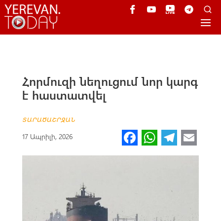
Հորմուզի նեղուցում նոր կարգ
է հաստատվել
ՏԱՐԱԾԱՇՐՋԱՆ
Fa
W
Te
E
17 Ապրիլի, 2026
ce
h
le
m
b
at
gr
ail
o
s
a
o
A
m
k
p