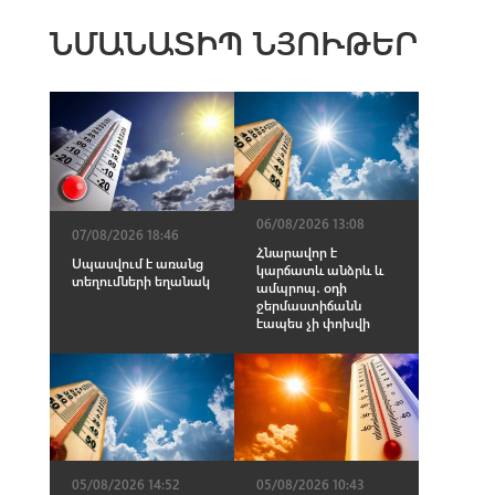
ՆՄԱՆԱՏԻՊ ՆՅՈՒԹԵՐ
06/08/2026 13:08
07/08/2026 18:46
Հնարավոր է
Սպասվում է առանց
կարճատև անձրև և
տեղումների եղանակ
ամպրոպ․ օդի
ջերմաստիճանն
էապես չի փոխվի
05/08/2026 14:52
05/08/2026 10:43