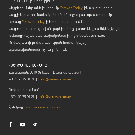
ՊԼՅՈ
ւ
Ս» ՍՊ ընկերությունը։
Մեջբերումներ անելիս հղումը
Yerevan.Today
-ին պարտադիր է:
Կայքի նյութերի մասնակի կամ ամբողջական օգտագործումը,
առանց
Yerevan.Today
-ի հղման, արգելվում է:
Կայքում արտահայտված կարծիքները կարող են չհամնկնել կայքի
խմբագրության կամ սեփականատիրոջ տեսակետի հետ:
Գովազդների բովանդակության համար կայքը
պատասխանատվություն չի կրում:
«ՄԵԴԻԱ ՊԼՅՈւՍ» ՍՊԸ
Հայաստան, 0010 Երևան, Վ. Սարգսյան 26/1
+374 60 75 01 21 |
info@yerevan.today
Գովազդի համար`
+374 60 75 01 21 |
info@yerevan.today
Հին կայք`
archive.yerevan.today