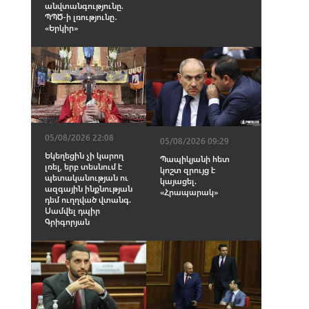
անվտանգությունը.
ՊՊԾ-ի լռությունը․
«Երկիր»
05/08/2026 22:08
05/08/2026 09:29
Եկեղեցին չի կարող
Պապիկյանի հետ
լռել, երբ տեսնում է
կոշտ զրույց է
պետականության ու
կայացել.
ազգային ինքնության
«Հրապարակ»
դեմ ուղղված վտանգ.
Սամվել դպիր
Գրիգորյան