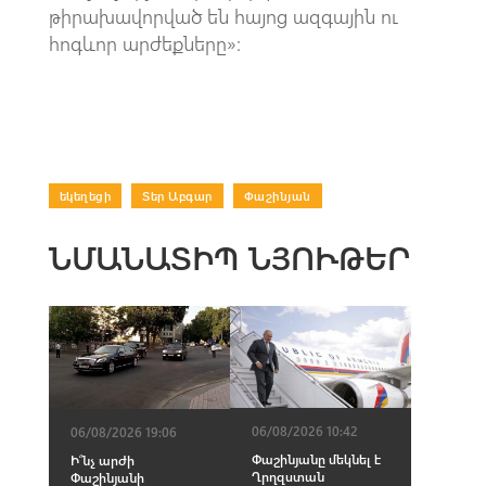
թիրախավորված են հայոց ազգային ու
հոգևոր արժեքները»:
եկեղեցի
|
Տեր Աբգար
|
Փաշինյան
ՆՄԱՆԱՏԻՊ ՆՅՈՒԹԵՐ
06/08/2026 10:42
06/08/2026 19:06
Փաշինյանը մեկնել է
Ի՞նչ արժի
Ղրղզստան
Փաշինյանի