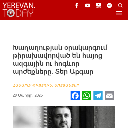
Խաղաղության օրակարգում
թիրախավորված են հայոց
ազգային ու հոգևոր
արժեքները. Տեր Աբգար
ՀԱՍԱՐԱԿՈՒԹՅՈՒՆ
,
ՍՈՑՑԱՆՑԵՐ
Fa
W
Te
E
29 Ապրիլի, 2026
ce
h
le
m
b
at
gr
ail
o
s
a