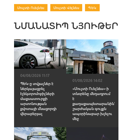
Մուլտի Ուելնես
|
Մուլտի Վելնես
|
ՊԵԿ
ՆՄԱՆԱՏԻՊ ՆՅՈՒԹԵՐ
04/08/2026 11:17
01/08/2026 14:02
ՊԵԿ-ը տվյալներ է
ներկայացրել
«Մուլտի Ուելնես»-ի
էլեկտրոմոբիլների
տնօրենը մեղադրում
մաքսատուրքի
է
արտոնության
քաղաքապետարանին՝
քվոտայի մնացորդի
շարժական գույքն
վերաբերյալ
ապօրինաբար խլելու
մեջ