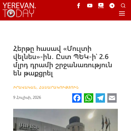
Հերթը հասավ «Մուլտի
վելնես»-ին․ Ըստ ՊԵԿ-ի՝ 2.6
մլրդ դրամի շրջանառություն
են թաքցրել
ԻՐԱՎԱԿԱՆ
,
ՀԱՍԱՐԱԿՈՒԹՅՈՒՆ
Fa
W
Te
E
9 Հուլիսի, 2026
ce
h
le
m
b
at
gr
ail
o
s
a