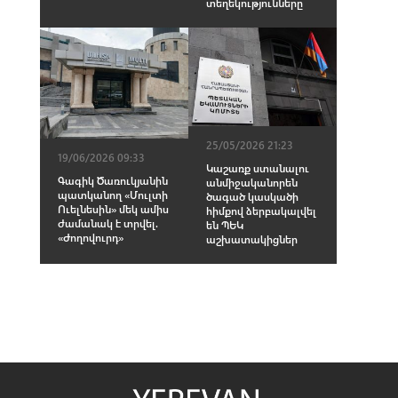
տեղեկությունները
25/05/2026 21:23
19/06/2026 09:33
Կաշառք ստանալու
Գագիկ Ծառուկյանին
անմիջականորեն
պատկանող «Մուլտի
ծագած կասկածի
Ուելնեսին» մեկ ամիս
հիմքով ձերբակալվել
ժամանակ է տրվել.
են ՊԵԿ
«Ժողովուրդ»
աշխատակիցներ