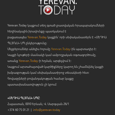
Yerevan.Today կայքում տեղ գտած լրատվական հրապարակումների
հեղինակային իրավունքը պատկանում է
բացառապես
Yerevan.Today
կայքին` որի սեփականատերն է «ՄԵԴԻԱ
ՊԼՅՈ
ւ
Ս» ՍՊ ընկերությունը։
Մեջբերումներ անելիս հղումը
Yerevan.Today
-ին պարտադիր է:
Կայքի նյութերի մասնակի կամ ամբողջական օգտագործումը,
առանց
Yerevan.Today
-ի հղման, արգելվում է:
Կայքում արտահայտված կարծիքները կարող են չհամնկնել կայքի
խմբագրության կամ սեփականատիրոջ տեսակետի հետ:
Գովազդների բովանդակության համար կայքը
պատասխանատվություն չի կրում:
«ՄԵԴԻԱ ՊԼՅՈւՍ» ՍՊԸ
Հայաստան, 0010 Երևան, Վ. Սարգսյան 26/1
+374 60 75 01 21 |
info@yerevan.today