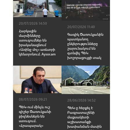
20/07/2026 14:50
20/07/2026 11:40
Հարկային
Գագիկ Ծառուկյանին
մարմինները
պատկանող
ստուգումներ են
ընկերությունները
իրականացնում
շարունակում են
«Առինջ մոլ» առևտրի
գտնվել ՊԵԿ
կենտրոնում. Aysor.am
խոշորացույցի տակ
08/07/2026 09:21
28/06/2026 14:52
ՊԵԿ-ում մինչև ուշ
ՊԵԿ-ը հերքել է
գիշեր Ծառուկյանի
Բագրատաշենի
բիզնեսներն են
մաքսակետի
ստուգում․
աշխատանքի
«Հրապարակ»
խափանման մասին