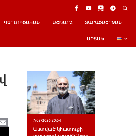
ՎԵՐԼՈՒԾԱԿԱՆ
ԱՇԽԱՐՀ
ՏԱՐԱԾԱՇՐՋԱՆ
ԱՐՑԱԽ
վ
Te
E
7/08/2026 20:54
e
m
Աստված կհատուցի
յուրաքանչյուրին՝ նրա