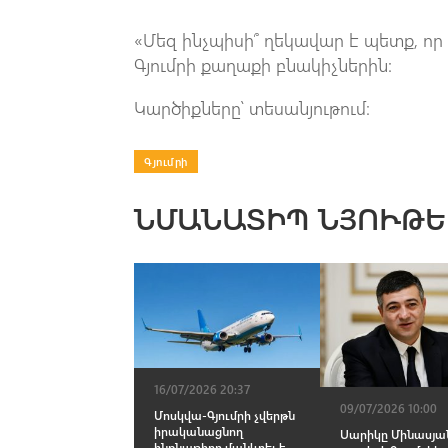
«Մեզ ինչպիսի՞ ղեկավար է պետք, որ
Գյումրի քաղաքի բնակիչներին:
Կարծիքները՝ տեսանյութում։
Գյումրի
ՆՄԱՆԱՏԻՊ ՆՅՈՒԹԵ
16/07/2026 20:37
09/07/2026 10:00
Մոսկվա-Գյումրի չվերթն
իրականացնող
Սարիկը Մինասյա
ինքնաթիռը մանևրել է