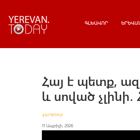
ԳԼԽԱՎՈՐ
ԵՐԵՎԱ
Հայ է պետք, ա
և սոված չլինի․
ՀԱՐՑՈՒՄ
11 Ապրիլի, 2026