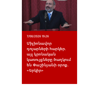
7/08/2026 19:26
Միլիոնավոր
դոլարների հարկեր.
այլ կրոնական
կառույցները ծաղկում
են Փաշինյանի օրոք.
«Երկիր»