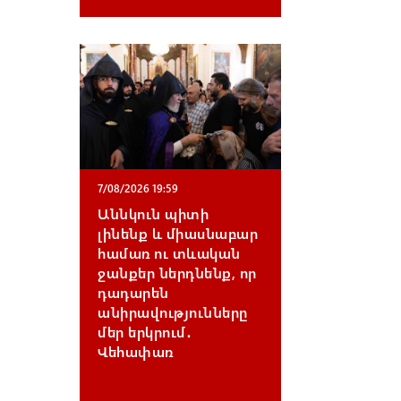
7/08/2026 19:59
Աննկուն պիտի
լինենք և միասնաբար
համառ ու տևական
ջանքեր ներդնենք, որ
դադարեն
անիրավությունները
մեր երկրում․
Վեհափառ