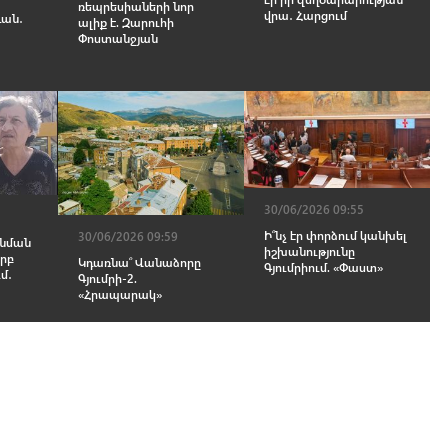
ց
ռեպրեսիաների նոր
վրա․ Հարցում
ևան․
ալիք է. Զարուհի
Փոստանջյան
30/06/2026 09:55
Ի՞նչ էր փորձում կանխել
30/06/2026 09:59
 նման
իշխանությունը
րբ
Կդառնա՞ Վանաձորը
Գյումրիում. «Փաստ»
մ․
Գյումրի-2.
«Հրապարակ»