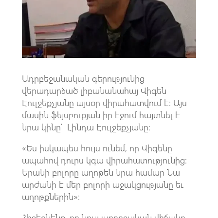
k
p
p
Ադրբեջանական գերությունից
վերադարձած լիբանանահայ Վիգեն
Էուլջեքչյանը այսօր վիրահատվում է։ Այս
մասին ֆեյսբուքյան իր էջում հայտնել է
նրա կինը՝ Լինդա Էուլջեքչյանը։
«Ես իսկապես հույս ունեմ, որ Վիգենը
ապահով դուրս կգա վիրահատությունից:
Երանի բոլորը աղոթեն նրա համար Նա
արժանի է մեր բոլորի աջակցությանը եւ
աղոթքներին»։
Հիշեցնենք, որ նրա առողջական վիճակը