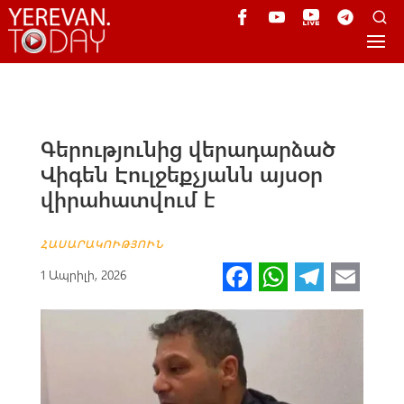
Գերությունից վերադարձած
Վիգեն Էուլջեքչյանն այսօր
վիրահատվում է
ՀԱՍԱՐԱԿՈՒԹՅՈՒՆ
Fa
W
Te
E
1 Ապրիլի, 2026
ce
h
le
m
b
at
gr
ail
o
s
a
o
A
m