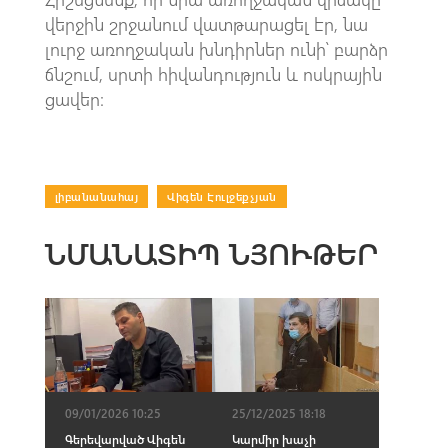
վերջին շրջանում վատթարացել էր, նա
լուրջ առողջական խնդիրներ ունի՝ բարձր
ճնշում, սրտի հիվանդություն և ոսկրային
ցավեր։
լիբանանահայ
|
Վիգեն Էուլջեքչյան
ՆՄԱՆԱՏԻՊ ՆՅՈՒԹԵՐ
09/01/2026 10:25
25/12/2025 18:18
Գերեվարված Վիգեն
Կարմիր խաչի