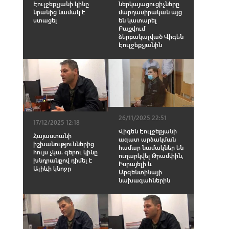
Էուլջեքչյանի կինը
ներկայացուցիչները
նրանից նամակ է
մարդասիրական այց
ստացել
են կատարել
Բաքվում
ձերբակալված Վիգեն
Էուլջեքչյանին
26/11/2025 22:51
17/12/2025 12:18
Վիգեն Էուլջեքյանի
Հայաստանի
ազատ արձակման
իշխանություններից
համար նամակներ են
հույս չկա. գերու կինը
ուղարկվել Թրամփին,
խնդրանքով դիմել է
Իսրայելի և
Ալիևի կնոջը
Արգենտինայի
նախագահներին