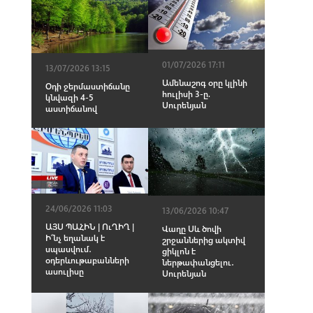
01/07/2026 17:11
13/07/2026 13:15
Ամենաշոգ օրը կլինի
Օդի ջերմաստիճանը
հուլիսի 3-ը.
կնվազի 4-5
Սուրենյան
աստիճանով
24/06/2026 11:03
13/06/2026 10:47
ԱՅՍ ՊԱՀԻՆ | ՈւՂԻՂ |
Վաղը Սև ծովի
Ի՞նչ եղանակ է
շրջաններից ակտիվ
սպասվում․
ցիկլոն է
օդերևութաբանների
ներթափանցելու․
ասուլիսը
Սուրենյան