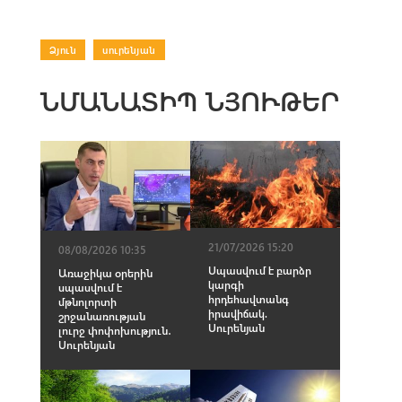
Ձյուն
|
սուրենյան
ՆՄԱՆԱՏԻՊ ՆՅՈՒԹԵՐ
21/07/2026 15:20
08/08/2026 10:35
Սպասվում է բարձր
Առաջիկա օրերին
կարգի
սպասվում է
հրդեհավտանգ
մթնոլորտի
իրավիճակ.
շրջանառության
Սուրենյան
լուրջ փոփոխություն․
Սուրենյան