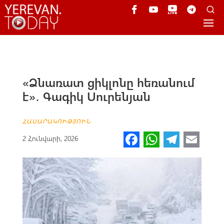
«Ձնառատ ցիկլոնը հեռանում
է»․ Գագիկ Սուրենյան
ՀԱՍԱՐԱԿՈՒԹՅՈՒՆ
Fa
W
Te
E
2 Հունվարի, 2026
ce
h
le
m
b
at
gr
ail
o
s
a
o
A
m
k
p