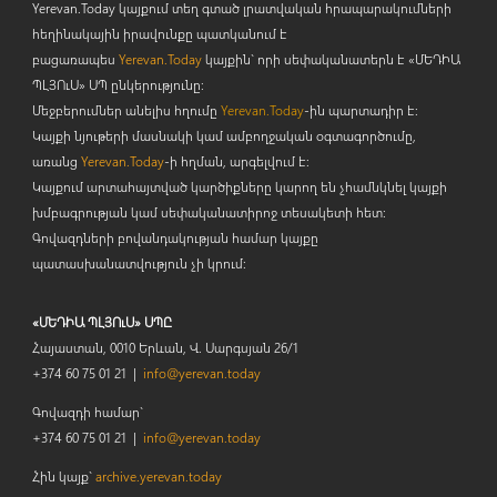
Yerevan.Today կայքում տեղ գտած լրատվական հրապարակումների
հեղինակային իրավունքը պատկանում է
բացառապես
Yerevan.Today
կայքին` որի սեփականատերն է «ՄԵԴԻԱ
ՊԼՅՈ
ւ
Ս» ՍՊ ընկերությունը։
Մեջբերումներ անելիս հղումը
Yerevan.Today
-ին պարտադիր է:
Կայքի նյութերի մասնակի կամ ամբողջական օգտագործումը,
առանց
Yerevan.Today
-ի հղման, արգելվում է:
Կայքում արտահայտված կարծիքները կարող են չհամնկնել կայքի
խմբագրության կամ սեփականատիրոջ տեսակետի հետ:
Գովազդների բովանդակության համար կայքը
պատասխանատվություն չի կրում:
«ՄԵԴԻԱ ՊԼՅՈւՍ» ՍՊԸ
Հայաստան, 0010 Երևան, Վ. Սարգսյան 26/1
+374 60 75 01 21 |
info@yerevan.today
Գովազդի համար`
+374 60 75 01 21 |
info@yerevan.today
Հին կայք`
archive.yerevan.today