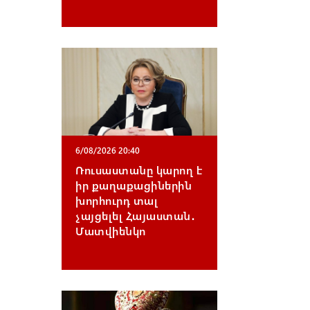
6/08/2026 20:40
Ռուսաստանը կարող է
իր քաղաքացիներին
խորհուրդ տալ
չայցելել Հայաստան․
Մատվիենկո