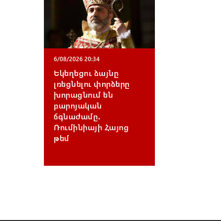
6/08/2026 20:34
Եկեղեցու ձայնը
լռեցնելու փորձերը
խորացնում են
բարոյական
ճգնաժամը․
Ռումինիայի Հայոց
թեմ