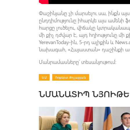
Փաշինյանը չի մարսելու սա, ինքն այս
ընդդիմությունը իհարկե այս ամենի ֆ
հարցը լուծելու, վիճակը կտրականապ
մի քիչ դժվար է, այդ հղիությունը մի ք
YerevanToday-ին, 5-րդ ալիքին և New
նախագահ, «Հայաստան» դաշինքի առ
Մանրամասները՝ տեսանյութում։
ԵՄ
|
Ռոբերտ Քոչարյան
ՆՄԱՆԱՏԻՊ ՆՅՈՒԹԵ