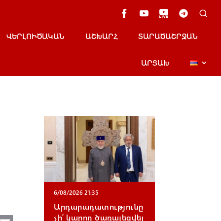
ՎԵՐԼՈՒԾԱԿԱՆ
ԱՇԽԱՐՀ
ՏԱՐԱԾԱՇՐՋԱՆ
ԱՐՑԱԽ
6/08/2026 21:35
Արդարադատությունը
չի՛ կարող ծառայեցվել