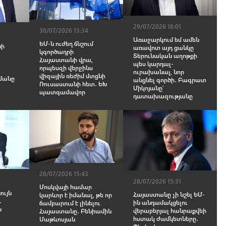
29/07/2026 18:01
30/07/2026 13:34
Առաջարկում եմ ամեն
ԵՄ-ն ուժեղ ճնշում
նի
առավոտ այդ ցանկը
կգործադրի
Տերունական աղոթքի
Հայաստանի վրա,
պես կարդալ-
որպեսզի վերջինս
ուրախանալ, նոր
վիզային ռեժիմ մտցնի
մանը
անցնել գործի․ Բագրատ
Ռուսաստանի հետ․ ԵԽ
Միկոյանը՝
պատգամավոր
դատախազությանը
28/07/2026 15:43
28/07/2026 15:31
Մոսկվայի համար
ույն
Հայաստանը չի նշել ԵՄ-
կարևոր է իմանալ, թե որ
․
ին անդամակցելու
ճամբարում է լինելու
ն
վերաբերյալ հանրաքվեի
Հայաստանը․ Բենիամին
հստակ ժամկետները․
Մաթևոսյան