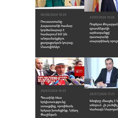
06/08/2026 19:20
31/07/2026 19:26
Ռուսաստանը
Ռոբերտ Քոչարյա
Հայաստանի համար
գրասենյակի
կործանարար է
արձագանքը՝
համարում ԵՄ-ին
դատարանի
անդամակցելու
տարօրինակ որոշ
քաղաքական կուրսը․
Մատվիենկո
29/07/2026 16:55
28/07/2026 17:25
Պուտինի հետ
Խնդիրը մնացել է ն
երկխոսությունը
տեղում․ չի լուծվել
ստացվեց, որովհետև
Վահագն Սարոյա
երկար խոսեցինք․ Նիկոլ
Փաշինյան