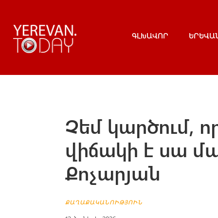
ԳԼԽԱՎՈՐ
ԵՐԵՎԱ
Չեմ կարծում, ո
վիճակի է սա մ
Քոչարյան
ՔԱՂԱՔԱԿԱՆՈՒԹՅՈՒՆ