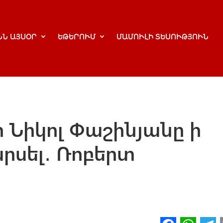
ՆՆ ԱՅՍՕՐ
ԵԹԵՐՈՒՄ
ՄԱՄՈՒԼԻ ՏԵՍՈՒԹՅՈՒՆ
ր Նիկոլ Փաշինյանը ի
արսել․ Ռոբերտ