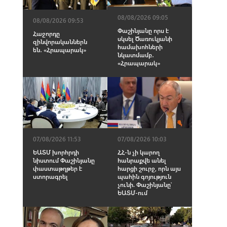
08/08/2026 09:05
08/08/2026 09:53
Փաշինյանը որս է
Հաջորդը
սկսել Ծառուկյանի
զինվորականներն
համախոհների
են․ «Հրապարակ»
նկատմամբ․
«Հրապարակ»
07/08/2026 11:53
07/08/2026 10:03
ԵԱՏՄ խորհրդի
ՀՀ-ն չի կարող
նիստում Փաշինյանը
հանրաքվե անել
փաստաթղթեր է
հարցի շուրջ, որն այս
ստորագրել
պահին գոյություն
չունի. Փաշինյանը՝
ԵԱՏՄ-ում