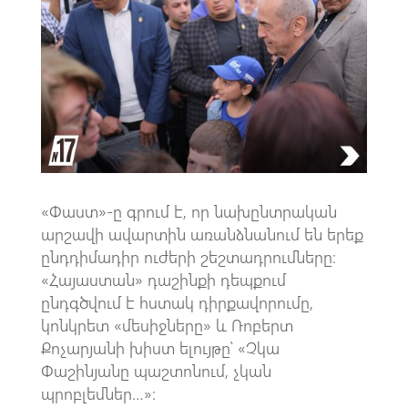
o
s
a
o
A
m
k
p
p
«Փաստ»-ը գրում է, որ նախընտրական
արշավի ավարտին առանձնանում են երեք
ընդդիմադիր ուժերի շեշտադրումները։
«Հայաստան» դաշինքի դեպքում
ընդգծվում է հստակ դիրքավորումը,
կոնկրետ «մեսիջները» և Ռոբերտ
Քոչարյանի խիստ ելույթը՝ «Չկա
Փաշինյանը պաշտոնում, չկան
պրոբլեմներ…»։