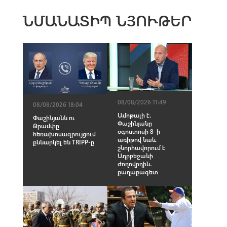
ՆՄԱՆԱՏԻՊ ՆՅՈՒԹԵՐ
08/08/2026 11:49
08/08/2026 18:04
Ամոթալի է․
Փաշինյանն ու
Փաշինյանը
Թրամփը
օգոստոսի 8–ի
հեռախոսազրույցում
առիթով նաև
քննարկել են TRIPP-ը
շնորհավորում է
Ադրբեջանի
ժողովրդին․
քաղաքագետ