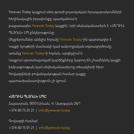
Yerevan.Today կայքում տեղ գտած լրատվական հրապարակումների
հեղինակային իրավունքը պատկանում է
բացառապես
Yerevan.Today
կայքին` որի սեփականատերն է «ՄԵԴԻԱ
ՊԼՅՈ
ւ
Ս» ՍՊ ընկերությունը։
Մեջբերումներ անելիս հղումը
Yerevan.Today
-ին պարտադիր է:
Կայքի նյութերի մասնակի կամ ամբողջական օգտագործումը,
առանց
Yerevan.Today
-ի հղման, արգելվում է:
Կայքում արտահայտված կարծիքները կարող են չհամնկնել կայքի
խմբագրության կամ սեփականատիրոջ տեսակետի հետ:
Գովազդների բովանդակության համար կայքը
պատասխանատվություն չի կրում:
«ՄԵԴԻԱ ՊԼՅՈւՍ» ՍՊԸ
Հայաստան, 0010 Երևան, Վ. Սարգսյան 26/1
+374 60 75 01 21 |
info@yerevan.today
Գովազդի համար`
+374 60 75 01 21 |
info@yerevan.today