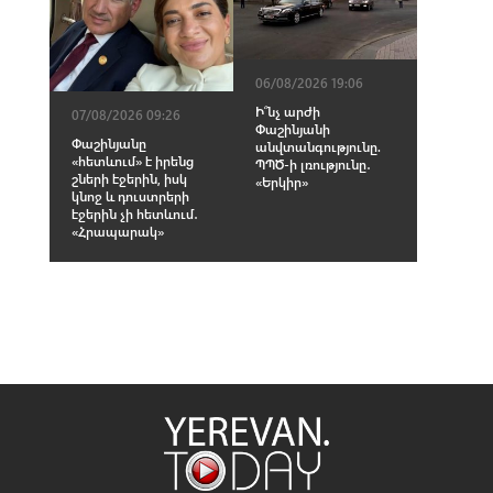
06/08/2026 19:06
Ի՞նչ արժի
07/08/2026 09:26
Փաշինյանի
Փաշինյանը
անվտանգությունը.
«հետևում» է իրենց
ՊՊԾ-ի լռությունը․
շների էջերին, իսկ
«Երկիր»
կնոջ և դուստրերի
էջերին չի հետևում․
«Հրապարակ»