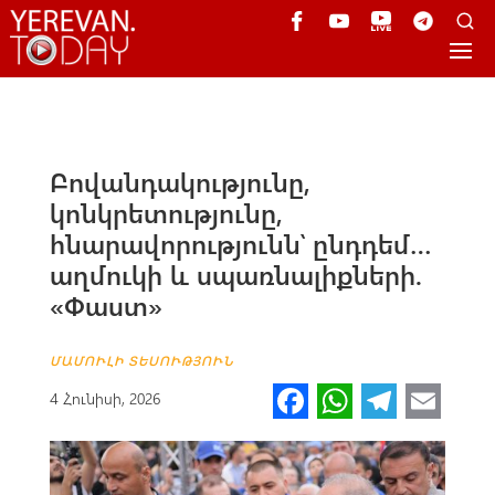
Բովանդակությունը,
կոնկրետությունը,
հնարավորությունն՝ ընդդեմ…
աղմուկի և սպառնալիքների.
«Փաստ»
ՄԱՄՈՒԼԻ ՏԵՍՈՒԹՅՈՒՆ
Fa
W
Te
E
4 Հունիսի, 2026
ce
h
le
m
b
at
gr
ail