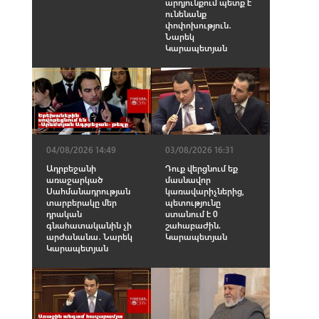
արդյունքում պետք է
ունենանք
փոփոխություն․
Նարեկ
Կարապետյան
04/08/2026 14:49
03/08/2026 16:31
Ադրբեջանի
Դուք վերցնում եք
առաջարկած
մասնավոր
Սահմանադրության
կառավարիչներից,
տարբերակը մեր
պետությունը
դրական
ստանում է 0
գնահատականին չի
շահաբաժին.
արժանանա․ Նարեկ
Կարապետյան
Կարապետյան