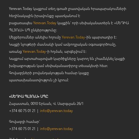
Yerevan.Today կայքում տեղ գտած լրատվական հրապարակումների
հեղինակային իրավունքը պատկանում է
բացառապես
Yerevan.Today
կայքին` որի սեփականատերն է «ՄԵԴԻԱ
ՊԼՅՈ
ւ
Ս» ՍՊ ընկերությունը։
Մեջբերումներ անելիս հղումը
Yerevan.Today
-ին պարտադիր է:
Կայքի նյութերի մասնակի կամ ամբողջական օգտագործումը,
առանց
Yerevan.Today
-ի հղման, արգելվում է:
Կայքում արտահայտված կարծիքները կարող են չհամնկնել կայքի
խմբագրության կամ սեփականատիրոջ տեսակետի հետ:
Գովազդների բովանդակության համար կայքը
պատասխանատվություն չի կրում:
«ՄԵԴԻԱ ՊԼՅՈւՍ» ՍՊԸ
Հայաստան, 0010 Երևան, Վ. Սարգսյան 26/1
+374 60 75 01 21 |
info@yerevan.today
Գովազդի համար`
+374 60 75 01 21 |
info@yerevan.today