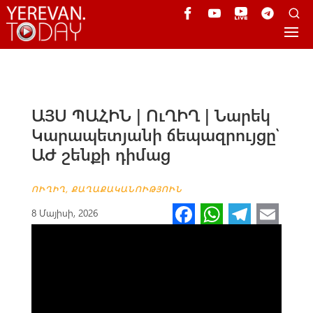
ԱՅՍ ՊԱՀԻՆ | ՈւՂԻՂ | Նարեկ
Կարապետյանի ճեպազրույցը՝
ԱԺ շենքի դիմաց
ՈՒՂԻՂ
,
ՔԱՂԱՔԱԿԱՆՈՒԹՅՈՒՆ
Fa
W
Te
E
8 Մայիսի, 2026
ce
h
le
m
b
at
gr
ail
o
s
a
o
A
m