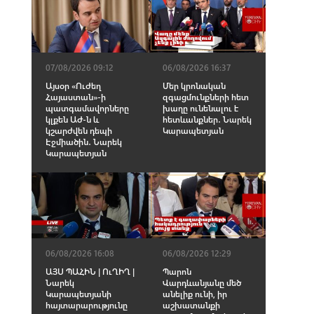
07/08/2026 09:12
06/08/2026 16:37
Այսօր «Ուժեղ
Մեր կրոնական
Հայաստան»-ի
զգացմունքների հետ
պատգամավորները
խաղը ունենալու է
կլքեն ԱԺ-ն և
հետևանքներ․ Նարեկ
կշարժվեն դեպի
Կարապետյան
Էջմիածին․ Նարեկ
Կարապետյան
06/08/2026 16:08
06/08/2026 12:29
ԱՅՍ ՊԱՀԻՆ | ՈւՂԻՂ |
Պարոն
Նարեկ
Վարդևանյանը մեծ
Կարապետյանի
անելիք ունի, իր
հայտարարությունը
աշխատանքի